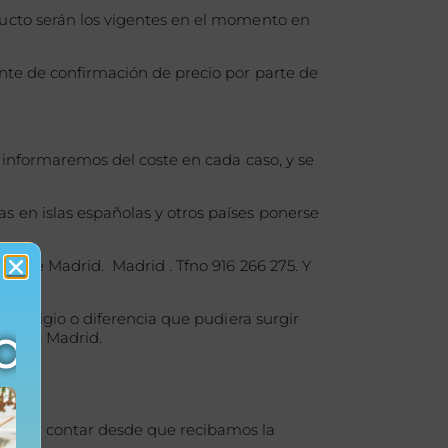
ducto serán los vigentes en el momento en
ente de confirmación de precio por parte de
e informaremos del coste en cada caso, y se
s en islas españolas y otros países ponerse
nacoletas.com
as de Madrid. Madrid . Tfno 916 266 275. Y
r litigio o diferencia que pudiera surgir
les de Madrid.
ras, a contar desde que recibamos la