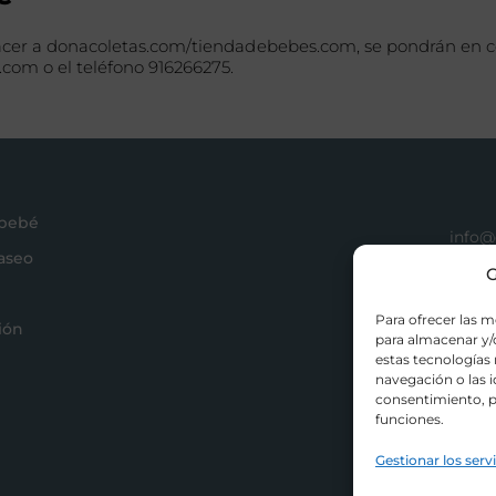
cer a donacoletas.com/tiendadebebes.com, se pondrán en con
com o el teléfono 916266275.
 bebé
info@
paseo
+34 9
G
Acces
Para ofrecer las m
ión
para almacenar y/o
estas tecnologías
navegación o las id
consentimiento, p
funciones.
Gestionar los serv