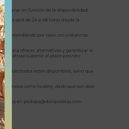
de variar en función de la disponibilidad.
entrega será de 24 a 48 horas desde la
ito, entendiendo por tales circunstancias
s.
 para ofrecer alternativas y garantizar la
un retraso superior al plazo previsto
ctos solicitados estén disponibles, salvo que
o nacionales como locales), dado que son días
 nosotros en pedidos@donacoletas.com.