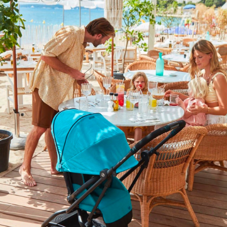
o ha sido efectuado correctamente.
l plazo estimado de entrega. Este plazo es orientativo y pue
 y sea necesario pedirlo a nuestros proveedores, el plazo de 
nto en que se procederá al envío.
prestar el servicio por causas de fuerza mayor o caso fortu
 desastres naturales, huelgas, o problemas logísticos externo
ajenas a DOÑA COLETAS, nos pondremos en contacto con usted
 le informaremos sobre el estado de su pedido si se produce 
 entrega, la entrega se realizará una vez que todos los produ
 los viernes por la tarde, sábados, domingos ni festivos (tant
apartado “Mi cuenta” en nuestra página web o contactar con
 empresa de mensajería de reconocido prestigio.