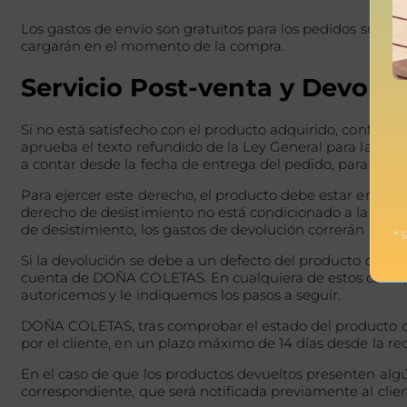
Los gastos de envío son gratuitos para los pedidos superio
cargarán en el momento de la compra.
Servicio Post-venta y Devolu
Si no está satisfecho con el producto adquirido, conforme 
aprueba el texto refundido de la Ley General para la Def
a contar desde la fecha de entrega del pedido, para ejerc
Para ejercer este derecho, el producto debe estar en las 
derecho de desistimiento no está condicionado a la prese
de desistimiento, los gastos de devolución correrán por cu
* 
Si la devolución se debe a un defecto del producto o a q
cuenta de DOÑA COLETAS. En cualquiera de estos casos, 
autoricemos y le indiquemos los pasos a seguir.
DOÑA COLETAS, tras comprobar el estado del producto d
por el cliente, en un plazo máximo de 14 días desde la rec
En el caso de que los productos devueltos presenten algú
correspondiente, que será notificada previamente al clie