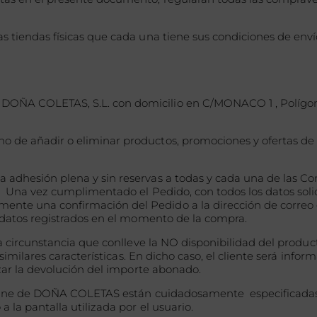
 tiendas físicas que cada una tiene sus condiciones de envío
OÑA COLETAS, S.L. con domicilio en C/MONACO 1 , Polígono 
 de añadir o eliminar productos, promociones y ofertas de l
adhesión plena y sin reservas a todas y cada una de las Con
. Una vez cumplimentado el Pedido, con todos los datos soli
nte una confirmación del Pedido a la dirección de correo e
s datos registrados en el momento de la compra.
tra circunstancia que conlleve la NO disponibilidad del pro
 similares características. En dicho caso, el cliente será info
e procederá a realizar la devolución del i
online de DOÑA COLETAS están cuidadosamente especificadas, s
 o a la pantalla utilizada por el usuario.