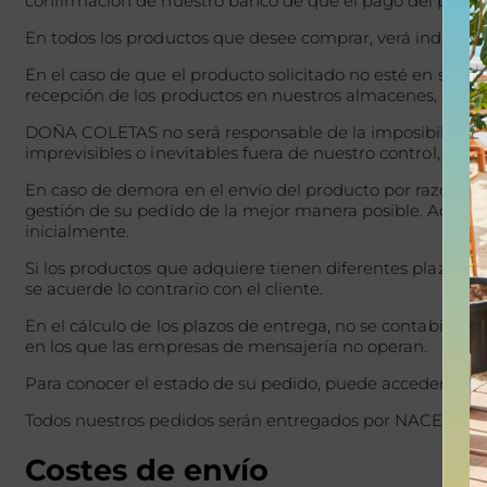
confirmación de nuestro banco de que el pago del pedid
En todos los productos que desee comprar, verá indicado e
En el caso de que el producto solicitado no esté en stock,
recepción de los productos en nuestros almacenes, mome
DOÑA COLETAS no será responsable de la imposibilidad de 
imprevisibles o inevitables fuera de nuestro control, como
En caso de demora en el envío del producto por razones 
gestión de su pedido de la mejor manera posible. Además,
inicialmente.
Si los productos que adquiere tienen diferentes plazos de
se acuerde lo contrario con el cliente.
En el cálculo de los plazos de entrega, no se contabilizan
en los que las empresas de mensajería no operan.
Para conocer el estado de su pedido, puede acceder al 
Todos nuestros pedidos serán entregados por NACEX, una
Costes de envío