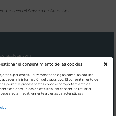
tacto con el Servicio de Atención al
donacoletas.com
1 626 62 75
estionar el consentimiento de las cookies
orios para bebés en Las Rozas
ejores experiencias, utilizamos tecnologías como las cookies
 acceder a la información del dispositivo. El consentimiento de
 nos permitirá procesar datos como el comportamiento de
entificaciones únicas en este sitio. No consentir o retirar el
uede afectar negativamente a ciertas características y
icios