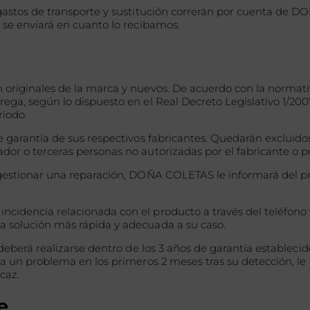
gastos de transporte y sustitución correrán por cuenta de D
 se enviará en cuanto lo recibamos.
 originales de la marca y nuevos. De acuerdo con la normati
ga, según lo dispuesto en el Real Decreto Legislativo 1/2007
riodo.
e garantía de sus respectivos fabricantes. Quedarán excluid
ador o terceras personas no autorizadas por el fabricante 
o gestionar una reparación, DOÑA COLETAS le informará del 
idencia relacionada con el producto a través del teléfono 9
a solución más rápida y adecuada a su caso.
deberá realizarse dentro de los 3 años de garantía establecid
ta un problema en los primeros 2 meses tras su detección, l
caz.
e