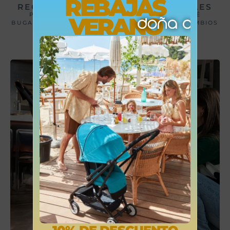
REBAJAS
RECAMBIOS BUGABOO ORIGINALES
PARA REPARAR CARRITOS Y SILLAS DE BEBÉ
VERANO
BUGABOO, UTILIZAMOS EXCLUSIVAMENTE RECAMBIOS
ORIGINALES.