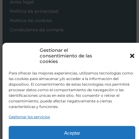
Aviso legal
Política de privacidad
Política de cookies
Condiciones de compra
Carros de bebé
Gestionar el
Sillas de paseo
consentimiento de las
cookies
Sillas auto
Alimentación
Para ofrecer las mejores experiencias, utilizamos tecnologías como
las cookies para almacenar y/o acceder a la información del
Hogar
dispositivo. El consentimiento de estas tecnologías nos permitirá
procesar datos como el comportamiento de navegación o las
Viajar
identificaciones únicas en este sitio. No consentir o retirar el
consentimiento, puede afectar negativamente a ciertas
características y funciones.
info@donacoletas.com
+34 91 626 62 75
Gestionar los servicios
Accesorios para bebés en Las Rozas
Aceptar