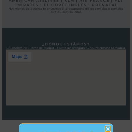
AMERICAN AIRLINES | KLM | AIR FRANCE | FLY
EMIRATES | EL CORTE INGLÉS | PRENATAL
*En menos de 24horas te enviamos el presupuesto de los servicios o servicios
que quieras solicitar.
¿DÓNDE ESTÁMOS?
C/ Londres 19E, Rozas de Madrid - Punto de recogida: C/ Vallehermoso 61,Madrid.