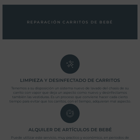
REPARACIÓN CARRITOS DE BEBÉ
LIMPIEZA Y DESINFECTADO DE CARRITOS
Tenemos a su disposición un sistema nuevo de lavado del chasis de su
carrito con vapor que deja un aspecto como nuevo y desinfectamos
también las vestiduras. Es un proceso que conviene hacer cada cierto
tiempo para evitar que los carritos, con el tiempo, adquieran mal aspecto.
ALQUILER DE ARTÍCULOS DE BEBÉ
Puede utilizar este servicio, muy practico y económico, en periodos de