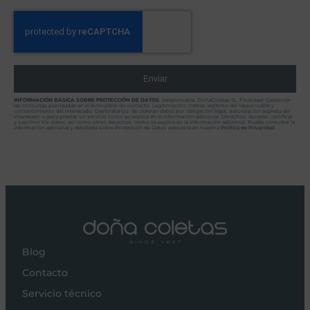
Enviar
INFORMACIÓN BÁSICA SOBRE PROTECCIÓN DE DATOS
: Responsable: DoñaColetas SL. Finalidad: Gestionar
las consultas planteadas en el formulario de contacto. Legitimación: Interés legítimo del responsable y
consentimiento del interesado. Destinatarios: Se cederán datos por obligación legal, autorización expresa del
interesado o para prestar un servicio como se explica en la información adicional. Derechos: Acceder, rectificar
y suprimir los datos, así como otros derechos, como se explica en la información adicional. Puede consultar la
información adicional y detallada sobre Protección de Datos expuesta en nuestra
Política de Privacidad
.
Blog
Contacto
Servicio técnico