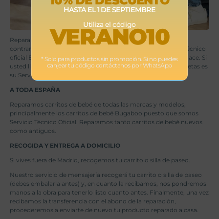
10% DE DESCUENTO
HASTA EL 1 DE SEPTIEMBRE
Utiliza el código
VERANO10
Reparamos tan sólo con
recambios Bugaboo originales
, al
contrario que otras empresas que se ofertan como servicio técnico
oficial Bugaboo. No reparamos con piezas usadas o de desguace. Si
* Solo para productos sin promoción. Si no puedes
canjear tu código contáctanos por WhatsApp
usted llama a Bugaboo España, le confirmarán que Doña Coletas es
su Servicio Técnico Oficial.
A TODA ESPAÑA
Reparamos carritos de bebé de todas las marcas y modelos,
principalmente los carritos de bebé Bugaboo puesto que somos
Servicio Técnico Oficial. Reparamos tanto carritos de bebé nuevos
como antiguos.
RECOGIDA Y ENTREGA A DOMICILIO
Si vives fuera de Madrid, recogemos tu carrito o silla de paseo.
Nuestro servicio de mensajería recogerá tu carrito o silla de paseo
(debes embalarla antes) y, en cuanto la recibamos, nos pondremos
manos a la obra para tenerlo listo cuanto antes. Finalmente, una vez
recibamos la transferencia con el abono de la reparación,
procederemos a enviarte de nuevo tu producto reparado a casa.