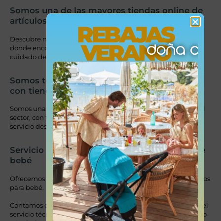
Somos una de las mayores tiendas online de
artículos de bebé de España
REBAJAS
Descubre nuestro amplio catálogo de productos para bebé,
VERANO
donde encontrarás las mejores marcas especializadas en el
cuidado de los más pequeños.
Somos tus expertos de confianza, también
con tienda física en Madrid
Somos una de las tiendas de bebé con más experiencia en el
sector, con tienda física en las Rozas de Madrid, prestando
servicio desde hace más de 50 años.
Servicio técnico especializado en artículos de
bebé
Ofrecemos reparación, ITV, lavado y desinfección de productos
para bebé.
Contamos con servicio de recogida en toda España y somos el
servicio técnico oficial de marcas reconocidas como Bugaboo