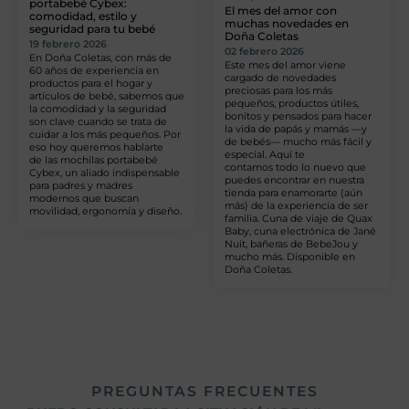
portabebé Cybex:
El mes del amor con
comodidad, estilo y
muchas novedades en
seguridad para tu bebé
Doña Coletas
19 febrero 2026
02 febrero 2026
En Doña Coletas, con más de
Este mes del amor viene
60 años de experiencia en
cargado de novedades
productos para el hogar y
preciosas para los más
artículos de bebé, sabemos que
pequeños, productos útiles,
la comodidad y la seguridad
bonitos y pensados para hacer
son clave cuando se trata de
la vida de papás y mamás —y
cuidar a los más pequeños. Por
de bebés— mucho más fácil y
eso hoy queremos hablarte
especial. Aquí te
de las mochilas portabebé
contamos todo lo nuevo que
Cybex, un aliado indispensable
puedes encontrar en nuestra
para padres y madres
tienda para enamorarte (aún
modernos que buscan
más) de la experiencia de ser
movilidad, ergonomía y diseño.
familia. Cuna de viaje de Quax
Baby, cuna electrónica de Jané
Nuit, bañeras de BebeJou y
mucho más. Disponible en
Doña Coletas.
PREGUNTAS FRECUENTES