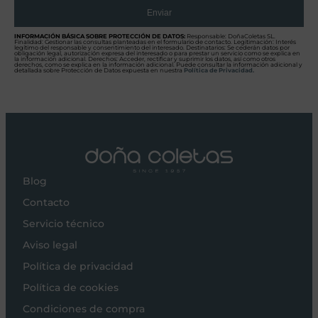
Enviar
INFORMACIÓN BÁSICA SOBRE PROTECCIÓN DE DATOS:
Responsable: DoñaColetas SL.
Finalidad: Gestionar las consultas planteadas en el formulario de contacto. Legitimación: Interés
legítimo del responsable y consentimiento del interesado. Destinatarios: Se cederán datos por
obligación legal, autorización expresa del interesado o para prestar un servicio como se explica en
la información adicional. Derechos: Acceder, rectificar y suprimir los datos, así como otros
derechos, como se explica en la información adicional. Puede consultar la información adicional y
detallada sobre Protección de Datos expuesta en nuestra
Política de Privacidad.
Blog
Contacto
Servicio técnico
Aviso legal
Política de privacidad
Política de cookies
Condiciones de compra