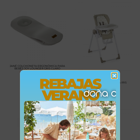
JANÉ COLCHONETA ERGONÓMICA PARA
BEBÉS JOY LOUNGER GRIS CLARO
MARCA: JANÉ
REBAJAS
JANÉ TRONA EVOLUTIVA MILA IRIS
44,95
€
MARCA: JANÉ
VERANO
179,00
€