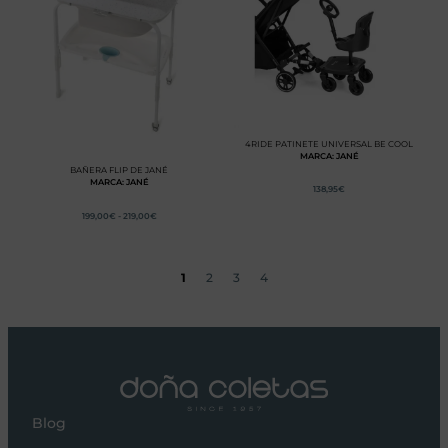
4RIDE PATINETE UNIVERSAL BE COOL
MARCA: JANÉ
BAÑERA FLIP DE JANÉ
MARCA: JANÉ
138,95
€
199,00
€
-
219,00
€
1
2
3
4
Blog