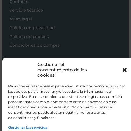
Contacto
Servicio técnico
Aviso legal
Política de privacidad
Política de cookies
Condiciones de compra
Carros de bebé
Gestionar el
Sillas de paseo
consentimiento de las
cookies
Sillas auto
Alimentación
Para ofrecer las mejores experiencias, utilizamos tecnologías como
las cookies para almacenar y/o acceder a la información del
Hogar
dispositivo. El consentimiento de estas tecnologías nos permitirá
procesar datos como el comportamiento de navegación o las
Viajar
identificaciones únicas en este sitio. No consentir o retirar el
consentimiento, puede afectar negativamente a ciertas
características y funciones.
info@donacoletas.com
+34 91 626 62 75
Gestionar los servicios