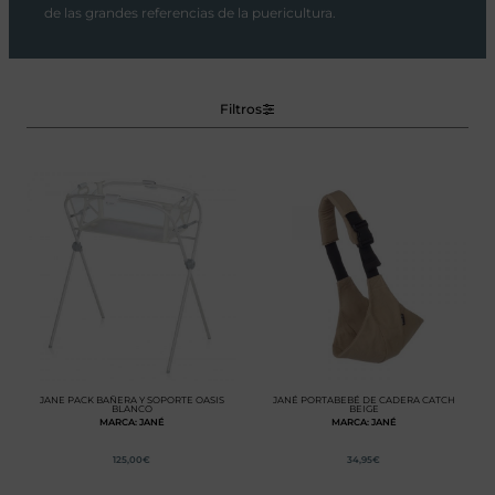
de las grandes referencias de la puericultura.
Filtros
JANE PACK BAÑERA Y SOPORTE OASIS
JANÉ PORTABEBÉ DE CADERA CATCH
BLANCO
BEIGE
MARCA: JANÉ
MARCA: JANÉ
125,00
€
34,95
€