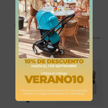
JANÉ SILLA DE PASEO AERO
MARCA: JANÉ
289,00
€
JANÉ TRONA EVOLUTIVA MILA POLIPIEL
BEIGE
MARCA: JANÉ
189,00
€
10% DE DESCUENTO
HASTA EL 1 DE SEPTIEMBRE
Utiliza el código
VERANO10
* Solo para productos sin promoción. Si no puedes
canjear tu código contáctanos por WhatsApp