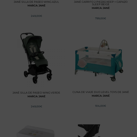
JANÉ SILLA DE PASEO WING AZUL
JANÉ CARRITO 2 PIEZAS KEEP + CAPAZO
SLEEP BEIGE
MARCA: JANÉ
MARCA: JANÉ
249,00
€
799,00
€
CUNA DE VIAJE DUO LEVEL TOYS DE JANÉ
JANÉ SILLA DE PASEO WING VERDE
MARCA: JANÉ
MARCA: JANÉ
104,00
€
249,00
€