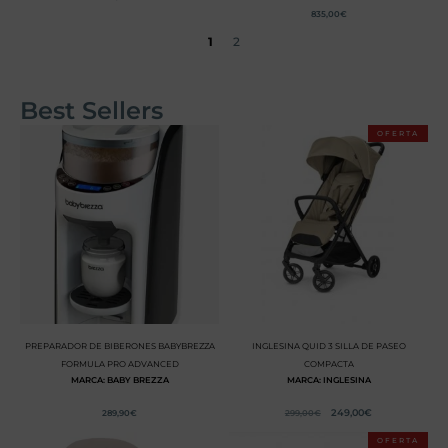
835,00
€
1
2
Best Sellers
OFERTA
PREPARADOR DE BIBERONES BABYBREZZA
INGLESINA QUID 3 SILLA DE PASEO
FORMULA PRO ADVANCED
COMPACTA
MARCA: BABY BREZZA
MARCA: INGLESINA
249,00
€
289,90
€
299,00
€
OFERTA