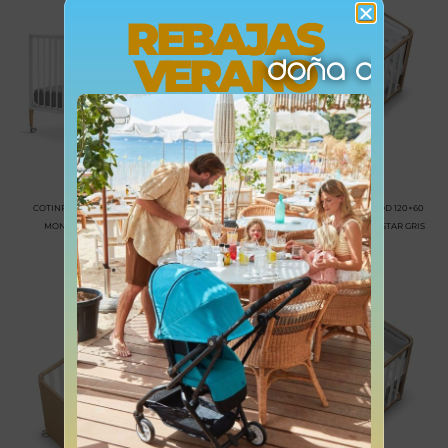
REBAJAS
VERANO
COTINFANT TESORI- CUNA DE MADERA
COTINFANT DOCO SLEEPING WOOD 120×60
MONTESSORI 120X60CM – BLANCO
NATURAL&BLANCO CON TEXTIL – STAR GRIS
MARCA: COTINFANT
MARCA: COTINFANT
269,00
€
835,00
€