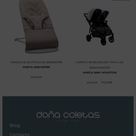
HAMACA BLISS PETALS DE BABYBJORN
CARRITO GEMELAR EASY TWIN 4 DE
MARCA: BABYBJÖRN
BABYMONSTER
MARCA: BABY MONSTERS
200,00
€
715,00
€
835,00
€
Blog
Contacto