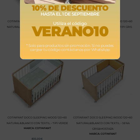
10% DE DESCUENTO
HASTA EL 1 DE SEPTIEMBRE
COTINFANT DOCO SLEEPING WOOD 120×60
COTINFANT DOCO SLEEPING WOOD 120×60
Utiliza el código
VERANO10
NATURAL&BLANCO CON TEXTIL – STAR ROSA
NATURAL&BLANCO CON TEXTIL – TIPI GRIS
MARCA: COTINFANT
MARCA: COTINFANT
835,00
€
835,00
€
* Solo para productos sin promoción. Si no puedes
canjear tu código contáctanos por WhatsApp
COTINFANT DOCO SLEEPING WOOD 120×60
COTINFANT DOCO SLEEPING WOOD 120×60
NATURAL&BLANCO CON TEXTIL – TIPI VERDE
NATURAL&BLANCO CON TEXTIL – SENA
MARCA: COTINFANT
GRIS&MOSTAZA
MARCA: COTINFANT
835,00
€