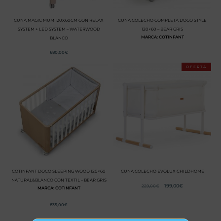
CUNA MAGIC MUM 120X60CM CON RELAX
CUNA COLECHO COMPLETA DOCO STYLE
SYSTEM + LED SYSTEM – WATERWOOD
120×60 – BEAR GRIS
MARCA: COTINFANT
BLANCO
680,00
€
OFERTA
COTINFANT DOCO SLEEPING WOOD 120×60
CUNA COLECHO EVOLUX CHILDHOME
NATURAL&BLANCO CON TEXTIL – BEAR GRIS
199,00
€
229,00
€
MARCA: COTINFANT
835,00
€