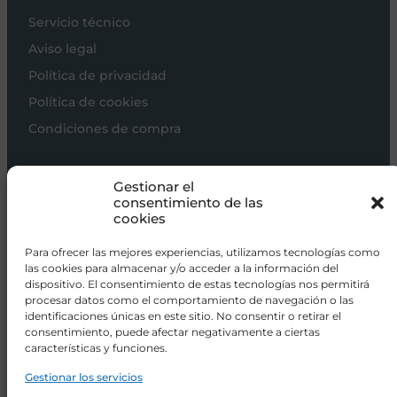
Servicio técnico
Aviso legal
Política de privacidad
Política de cookies
Condiciones de compra
Carros de bebé
Gestionar el
Sillas de paseo
consentimiento de las
cookies
Sillas auto
Alimentación
Para ofrecer las mejores experiencias, utilizamos tecnologías como
las cookies para almacenar y/o acceder a la información del
Hogar
dispositivo. El consentimiento de estas tecnologías nos permitirá
procesar datos como el comportamiento de navegación o las
Viajar
identificaciones únicas en este sitio. No consentir o retirar el
consentimiento, puede afectar negativamente a ciertas
características y funciones.
info@donacoletas.com
+34 91 626 62 75
Gestionar los servicios