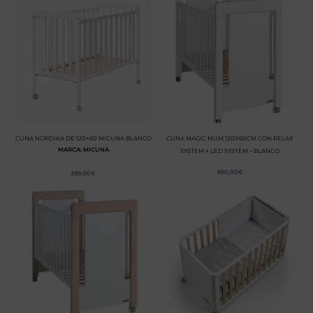
CUNA NORDIKA DE 120×60 MICUNA BLANCO
CUNA MAGIC MUM 120X60CM CON RELAX
MARCA: MICUNA
SYSTEM + LED SYSTEM – BLANCO
660,00
€
299,00
€