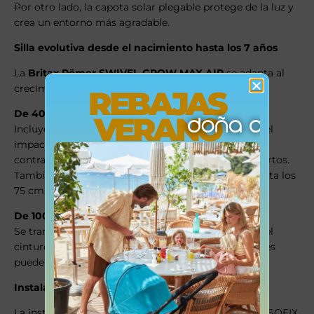
Por otro lado, la capota solar plegable protege de la luz y
crea un entorno más agradable.
Silla evolutiva desde el nacimiento hasta los 7 años
La
Britax Römer SWIVEL-GROW MAX AIR
se adapta al
crecimiento del niño en cada etapa.
REBAJAS
De 40 a 105 cm (hasta 18 kg):
VERANO
Incluye arnés de 5 puntos que distribuye la fuerza del
impacto de forma segura. Además, permite viajar a
contramarcha, la opción más segura según los expertos.
También incorpora reductor para recién nacidos hasta los
75 cm.
De 100 a 125 cm:
Se transforma en elevador con respaldo, utilizando el
cinturón de 3 puntos del vehículo. Asimismo, el arnés
puede guardarse fácilmente en el respaldo.
Instalación fácil y segura con ISOFIX
La instalación es rápida y segura gracias al sistema ISOFIX