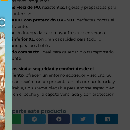
para terrenos irregulares.
Ruedas Flexi de PU
, resistentes, ligeras y preparadas para
un uso intensivo.
Capotas XL con protección UPF 50+
, perfectas contra el
sol y el viento.
Ventilación integrada para mayor frescura en verano.
Cesta inferior XL
, con gran capacidad para todo lo
necesario para dos bebés.
Plegado compacto
, ideal para guardarlo o transportarlo
fácilmente.
Capazos Modu: seguridad y confort desde el
nacimiento,
ofrecen un entorno acogedor y seguro. Su
uso desde recién nacido presenta un interior acolchado y
transpirable, un sistema plegable para ahorrar espacio en
casa o en el coche y la capota ventilada y con protección
solar.
Comparte este producto