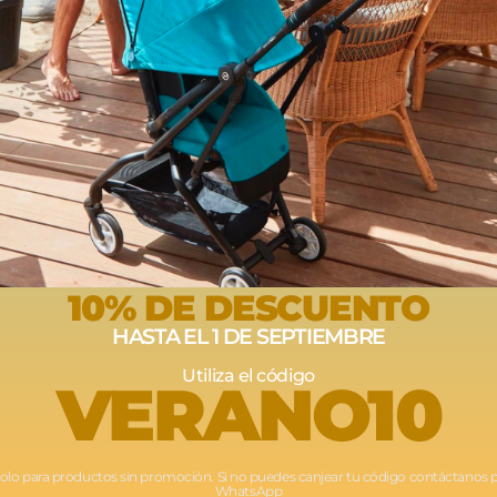
Opiniones
Envíos
Devoluciones
10% DE DESCUENTO
HASTA EL 1 DE SEPTIEMBRE
Utiliza el código
VERANO10
Solo para productos sin promoción. Si no puedes canjear tu código contáctanos 
WhatsApp