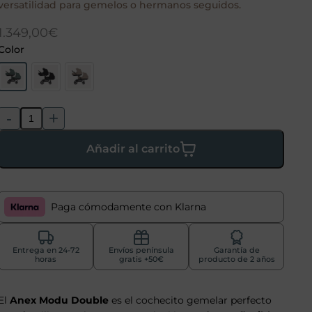
versatilidad para gemelos o hermanos seguidos.
1.349,00
€
Color
-
+
Añadir al carrito
Paga cómodamente con Klarna
Entrega en 24-72
Envíos península
Garantía de
horas
gratis +50€
producto de 2 años
El
Anex Modu Double
es el cochecito gemelar perfecto