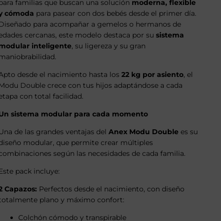
para familias que buscan una solución
moderna, flexible
y cómoda
para pasear con dos bebés desde el primer día.
Diseñado para acompañar a gemelos o hermanos de
edades cercanas, este modelo destaca por su
sistema
modular inteligente
, su ligereza y su gran
maniobrabilidad.
Apto desde el nacimiento hasta los
22 kg por asiento
, el
Modu Double crece con tus hijos adaptándose a cada
etapa con total facilidad.
Un sistema modular para cada momento
Una de las grandes ventajas del
Anex Modu Double
es su
diseño modular, que permite crear múltiples
combinaciones según las necesidades de cada familia.
Este pack incluye:
2 Capazos:
Perfectos desde el nacimiento, con diseño
totalmente plano y máximo confort:
Colchón cómodo y transpirable