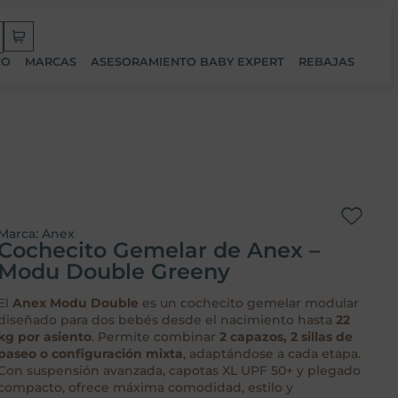
CO
MARCAS
ASESORAMIENTO BABY EXPERT
REBAJAS
Marca:
Anex
Cochecito Gemelar de Anex –
Modu Double Greeny
El
Anex Modu Double
es un cochecito gemelar modular
diseñado para dos bebés desde el nacimiento hasta
22
kg por asiento
. Permite combinar
2 capazos, 2 sillas de
paseo o configuración mixta
, adaptándose a cada etapa.
Con suspensión avanzada, capotas XL UPF 50+ y plegado
compacto, ofrece máxima comodidad, estilo y