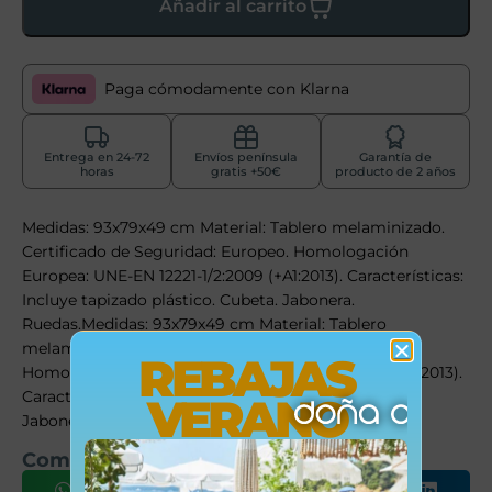
Añadir al carrito
Paga cómodamente con Klarna
Entrega en 24-72
Envíos península
Garantía de
horas
gratis +50€
producto de 2 años
Medidas: 93x79x49 cm Material: Tablero melaminizado.
Certificado de Seguridad: Europeo. Homologación
Europea: UNE-EN 12221-1/2:2009 (+A1:2013). Características:
Incluye tapizado plástico. Cubeta. Jabonera.
Ruedas.Medidas: 93x79x49 cm Material: Tablero
melaminizado. Certificado de Seguridad: Europeo.
REBAJAS
Homologación Europea: UNE-EN 12221-1/2:2009 (+A1:2013).
Características: Incluye tapizado plástico. Cubeta.
VERANO
Jabonera. Ruedas.
Comparte este producto