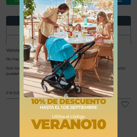
Opiniones
Envíos
Devoluciones
Valoraciones
No hay valoraciones aún.
Solo los usuarios registrados que hayan comprado este producto
pueden hacer una valoración.
PRODUCTOS RELACIONADOS
10% DE DESCUENTO
HASTA EL 1 DE SEPTIEMBRE
Utiliza el código
VERANO10