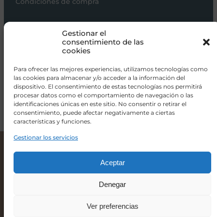
Condiciones de compra
Carros de bebé
Gestionar el
Sillas de paseo
consentimiento de las
cookies
Sillas auto
Alimentación
Para ofrecer las mejores experiencias, utilizamos tecnologías como
las cookies para almacenar y/o acceder a la información del
Hogar
dispositivo. El consentimiento de estas tecnologías nos permitirá
procesar datos como el comportamiento de navegación o las
Viajar
identificaciones únicas en este sitio. No consentir o retirar el
consentimiento, puede afectar negativamente a ciertas
características y funciones.
info@donacoletas.com
+34 91 626 62 75
Gestionar los servicios
Bañera cambiador Jane Flip Iris
199,00
€
Accesorios para bebés en Las Rozas
Aceptar
Denegar
-
+
Ver preferencias
Añadir al carrito