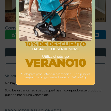
Comparte este producto
10% DE DESCUENTO
HASTA EL 1 DE SEPTIEMBRE
Opiniones
Utiliza el código
VERANO10
Envíos
Devoluciones
* Solo para productos sin promoción. Si no puedes
Valoraciones
canjear tu código contáctanos por WhatsApp
No hay valoraciones aún.
Solo los usuarios registrados que hayan comprado este producto
pueden hacer una valoración.
PRODUCTOS RELACIONADOS