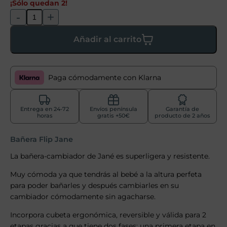
¡Sólo quedan 2!
-
+
Añadir al carrito
Paga cómodamente con Klarna
Entrega en 24-72
Envíos península
Garantía de
horas
gratis +50€
producto de 2 años
Bañera Flip Jane
La bañera-cambiador de Jané es superligera y resistente.
Muy cómoda ya que tendrás al bebé a la altura perfeta
para poder bañarles y después cambiarles en su
cambiador cómodamente sin agacharse.
Incorpora cubeta ergonómica, reversible y válida para 2
etapas gracias a que tiene dos fases: una primera etapa en