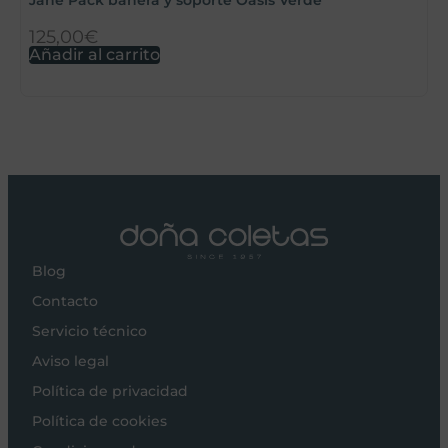
125,00
€
1
Añadir al carrito
A
Blog
Contacto
Servicio técnico
Aviso legal
Política de privacidad
Política de cookies