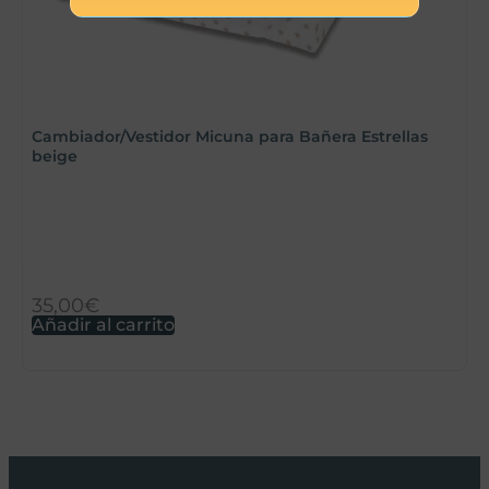
Cambiador/Vestidor Micuna para Bañera Estrellas
beige
M
E
35,00
€
3
Añadir al carrito
A