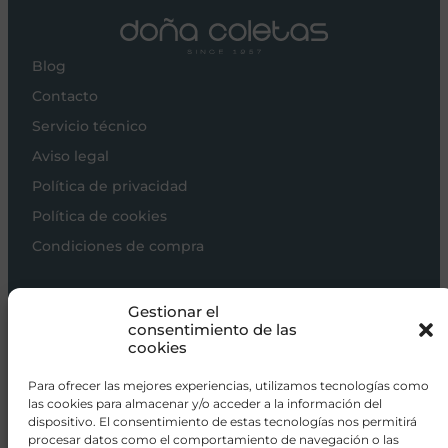
Blog
Contacto
Servicio técnico
Aviso legal
Política de privacidad
Política de cookies
Condiciones de compra
Carros de bebé
Gestionar el
Sillas de paseo
consentimiento de las
cookies
Sillas auto
Alimentación
Para ofrecer las mejores experiencias, utilizamos tecnologías como
las cookies para almacenar y/o acceder a la información del
Hogar
dispositivo. El consentimiento de estas tecnologías nos permitirá
procesar datos como el comportamiento de navegación o las
Viajar