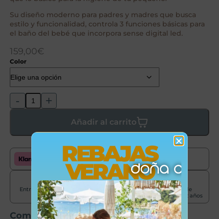
Su diseño moderno para padres y madres que busca
estilo y funcionalidad, controla 3 funciones básicas para
el baño del bebé que incorpora sense digital led.
159,00
€
Color
-
+
Añadir al carrito
REBAJAS
Paga cómodamente con Klarna
VERANO
Entrega en 24-72
Envíos península
Garantía de
horas
gratis +50€
producto de 2 años
Comparte este producto