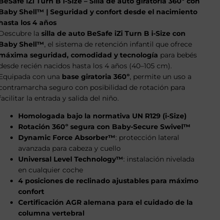
BeSafe iZi Turn B i-Size – Silla de auto giratoria 360º con
Baby Shell™ | Seguridad y confort desde el nacimiento
hasta los 4 años
Descubre la
silla de auto BeSafe iZi Turn B i-Size con
Baby Shell™
, el sistema de retención infantil que ofrece
máxima seguridad, comodidad y tecnología
para bebés
desde recién nacidos hasta los 4 años (40–105 cm).
Equipada con una
base giratoria 360º
, permite un uso a
contramarcha seguro con posibilidad de rotación para
facilitar la entrada y salida del niño.
Homologada bajo la normativa UN R129 (i-Size)
Rotación 360º segura con Baby-Secure Swivel™
Dynamic Force Absorber™
: protección lateral
avanzada para cabeza y cuello
Universal Level Technology™
: instalación nivelada
en cualquier coche
4 posiciones de reclinado ajustables para máximo
confort
Certificación AGR alemana para el cuidado de la
columna vertebral