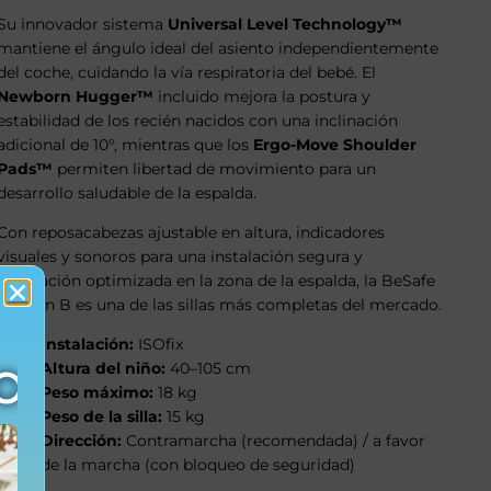
Su innovador sistema
Universal Level Technology™
mantiene el ángulo ideal del asiento independientemente
del coche, cuidando la vía respiratoria del bebé. El
Newborn Hugger™
incluido mejora la postura y
estabilidad de los recién nacidos con una inclinación
adicional de 10°, mientras que los
Ergo-Move Shoulder
Pads™
permiten libertad de movimiento para un
desarrollo saludable de la espalda.
Con reposacabezas ajustable en altura, indicadores
visuales y sonoros para una instalación segura y
ventilación optimizada en la zona de la espalda, la BeSafe
iZi Turn B es una de las sillas más completas del mercado.
Instalación:
ISOfix
Altura del niño:
40–105 cm
Peso máximo:
18 kg
Peso de la silla:
15 kg
Dirección:
Contramarcha (recomendada) / a favor
de la marcha (con bloqueo de seguridad)