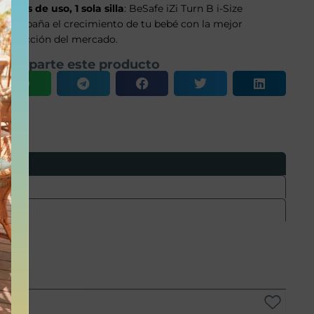
4 años de uso, 1 sola silla
: BeSafe iZi Turn B i-Size
acompaña el crecimiento de tu bebé con la mejor
protección del mercado.
Comparte este producto