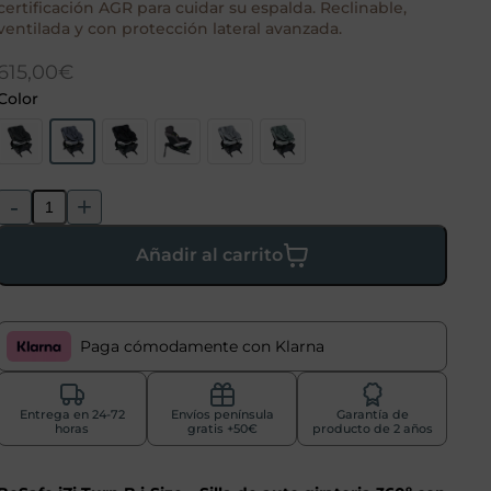
certificación AGR para cuidar su espalda. Reclinable,
ventilada y con protección lateral avanzada.
615,00
€
Color
-
+
Añadir al carrito
Paga cómodamente con Klarna
Entrega en 24-72
Envíos península
Garantía de
horas
gratis +50€
producto de 2 años