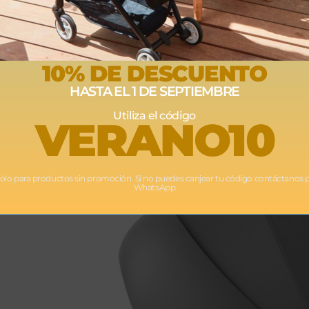
10% DE DESCUENTO
HASTA EL 1 DE SEPTIEMBRE
Utiliza el código
VERANO10
Solo para productos sin promoción. Si no puedes canjear tu código contáctanos 
WhatsApp