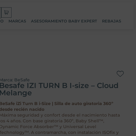
CO
MARCAS
ASESORAMIENTO BABY EXPERT
REBAJAS
Marca:
BeSafe
Besafe IZI TURN B I-size – Cloud
Melange
BeSafe iZi Turn B i-Size | Silla de auto giratoria 360º
desde recién nacido
Máxima seguridad y confort desde el nacimiento hasta
los 4 años. Con base giratoria 360º, Baby Shell™,
Dynamic Force Absorber™ y Universal Level
Technology™. A contramarcha, con instalación ISOfix y