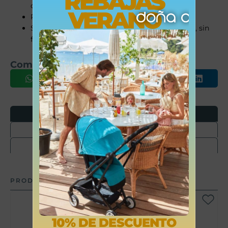
REBAJAS
que no daña al bebé
VERANO
Práctico: apto para microondas y lavavajillas
Sin BPA (según la normativa vigente), sin PVC, sin
ftalatos
Comparte este producto
Opiniones
Envíos
Devoluciones
PRODUCTOS RELACIONADOS
10% DE DESCUENTO