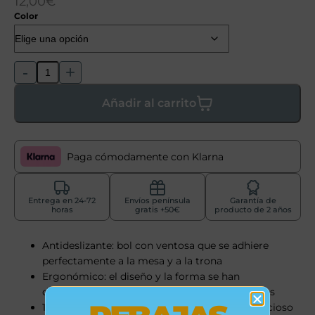
12,00
€
Color
-
+
Añadir al carrito
Paga cómodamente con Klarna
Entrega en 24-72
Envíos península
Garantía de
horas
gratis +50€
producto de 2 años
Antideslizante: bol con ventosa que se adhiere
perfectamente a la mesa y a la trona
Ergonómico: el diseño y la forma se han
desarrollado para facilitar la toma de alimentos
100 % silicona: material suave, delicado y silencioso