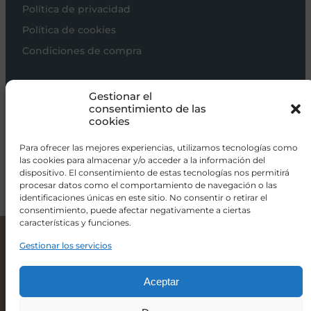
Política de privacidad
Política de cookies
Condiciones de compra
Carros de bebé
Gestionar el
Sillas de paseo
consentimiento de las
cookies
Sillas auto
Alimentación
Para ofrecer las mejores experiencias, utilizamos tecnologías como
las cookies para almacenar y/o acceder a la información del
Hogar
dispositivo. El consentimiento de estas tecnologías nos permitirá
procesar datos como el comportamiento de navegación o las
Viajar
identificaciones únicas en este sitio. No consentir o retirar el
consentimiento, puede afectar negativamente a ciertas
características y funciones.
info@donacoletas.com
Bol de silicona con ventosa Béaba
12,00
€
+34 91 626 62 75
Gestionar los servicios
Accesorios para bebés en Las Rozas
Color
Aceptar