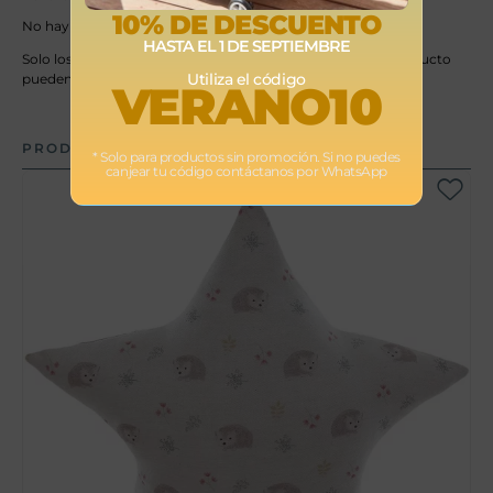
10% DE DESCUENTO
No hay valoraciones aún.
HASTA EL 1 DE SEPTIEMBRE
Solo los usuarios registrados que hayan comprado este producto
Utiliza el código
pueden hacer una valoración.
VERANO10
PRODUCTOS RELACIONADOS
* Solo para productos sin promoción. Si no puedes
canjear tu código contáctanos por WhatsApp