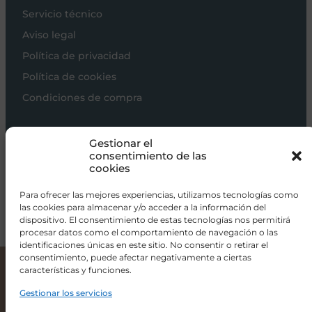
Servicio técnico
Aviso legal
Política de privacidad
Política de cookies
Condiciones de compra
Carros de bebé
Gestionar el
Sillas de paseo
consentimiento de las
cookies
Sillas auto
Alimentación
Para ofrecer las mejores experiencias, utilizamos tecnologías como
las cookies para almacenar y/o acceder a la información del
Hogar
dispositivo. El consentimiento de estas tecnologías nos permitirá
procesar datos como el comportamiento de navegación o las
Viajar
identificaciones únicas en este sitio. No consentir o retirar el
consentimiento, puede afectar negativamente a ciertas
características y funciones.
BOLSA XL ICON PASITO A PASITO
info@donacoletas.com
97,00
€
+34 91 626 62 75
Gestionar los servicios