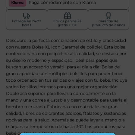
Paga cómodamente con Klarna
Entrega en 24-72
Envíos península
Garantía de
horas
gratis +50€
producto de 2 años
Descubre la perfecta combinación de estilo y practicidad
con nuestra Bolsa XL Icon Caramel de polipiel. Esta bolsa,
confeccionada con polipiel de alta calidad, se destaca por
su diseño moderno y espacioso, ideal para papas que
buscan un accesorio versátil para el día a día. Bolsa de
gran capacidad con múltiples bolsillos para poder tener
todo ordenado en tus salidas o viajes con tu bebé. Incluye
varios bolsillos internos para una mejor organización.
Doble asa superior para llevarla cómodamente en la
mano y una correa ajustable y desmontable para usarla al
hombro o cruzada. Fabricada con materiales de gran
calidad, libres de colorantes azoicos, ftalatos y sustancias
nocivas para la salud. Además se puede lavar a mano o a
máquina a temperatura de hasta 30º. Los productos para
bebé de Pasito a Pasito cuentan con un diseño muy