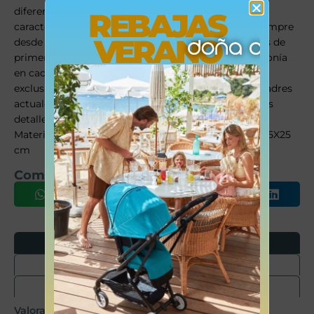
diferente a todas las demás. Sus colecciones se
REBAJAS
caracterizan por el trabajo al detallada, pensadas siempre
VERANO
desde un punto de vista práctico. Utilizan materiales de
primera calidad para remarcar la elegancia y la armonía
en cada una de sus piezas. Nuestros modelos son
exclusivos y de estilo inconfundible, pensados en madres
actuales que gozan de buen gusto y que aprecian los
detalles tanto como nosotros. Especificaciones:
Materiales: Eco-leather. Color: Camel. Medidas: 50X35X25
cm
Comparte este producto
Opiniones
Envíos
Devoluciones
Valoraciones