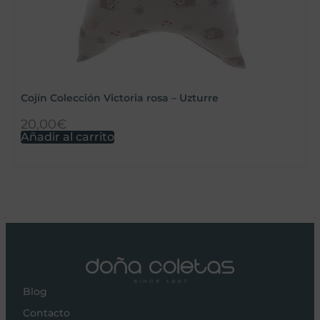
Cojín Colección Victoria rosa – Uzturre
S
20,00
€
9
Añadir al carrito
A
Blog
Contacto