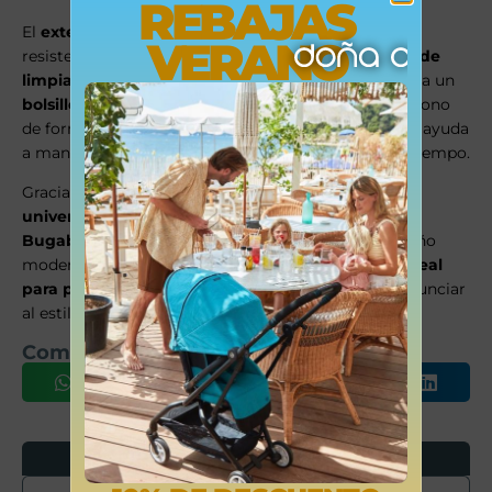
REBAJAS
El
exterior con tejido repelente al agua
lo hace
VERANO
resistente a derrames, mientras que el
interior fácil de
limpiar
simplifica su mantenimiento diario. Incorpora un
bolsillo con cremallera oculta
para guardar tu teléfono
de forma segura, y un
portabiberones térmico
que ayuda
a mantener la temperatura del contenido por más tiempo.
Gracias a los
ganchos integrados
y
adaptadores
universales
, es compatible con
todos los carritos
Bugaboo
(excepto Bugaboo Ant y Runner). Su diseño
moderno y funcional lo convierte en el
accesorio ideal
para padres activos
que buscan practicidad sin renunciar
al estilo.
Comparte este producto
Opiniones