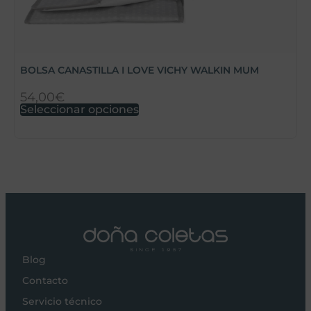
B
BOLSA CANASTILLA I LOVE VICHY WALKIN MUM
54,00
€
5
Seleccionar opciones
A
Blog
Contacto
Servicio técnico