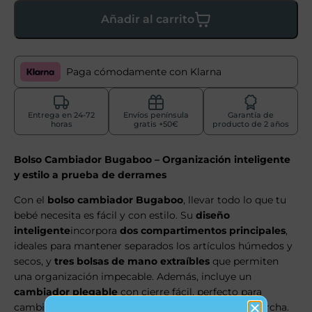
Añadir al carrito
Paga cómodamente con Klarna
Entrega en 24-72
Envíos península
Garantía de
horas
gratis +50€
producto de 2 años
Bolso Cambiador Bugaboo – Organización inteligente
y estilo a prueba de derrames
Con el
bolso cambiador Bugaboo
, llevar todo lo que tu
bebé necesita es fácil y con estilo. Su
diseño
inteligente
incorpora
dos compartimentos principales
,
ideales para mantener separados los artículos húmedos y
secos, y
tres bolsas de mano extraíbles
que permiten
una organización impecable. Además, incluye un
cambiador plegable
con cierre fácil, perfecto para
cambios de pañales rápidos y cómodos sobre la marcha.