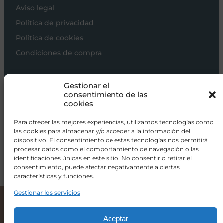
Aviso legal
Política de privacidad
Política de cookies
Condiciones de compra
Carros de bebé
Gestionar el
Sillas de paseo
consentimiento de las
cookies
Sillas auto
Alimentación
Para ofrecer las mejores experiencias, utilizamos tecnologías como
las cookies para almacenar y/o acceder a la información del
Hogar
dispositivo. El consentimiento de estas tecnologías nos permitirá
procesar datos como el comportamiento de navegación o las
Viajar
identificaciones únicas en este sitio. No consentir o retirar el
consentimiento, puede afectar negativamente a ciertas
características y funciones.
info@donacoletas.com
+34 91 626 62 75
Gestionar los servicios
Bolso cambiador Bugaboo – Desert Taupe
129,00
€
Accesorios para bebés en Las Rozas
Aceptar