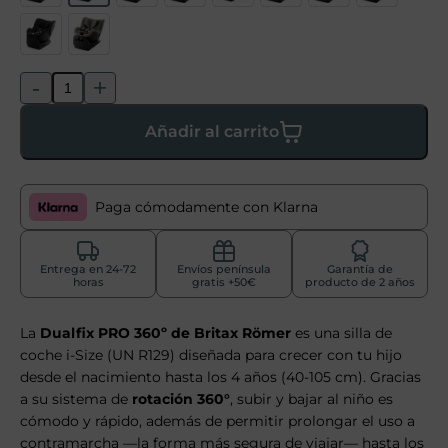
-
+
Añadir al carrito
Paga cómodamente con Klarna
Entrega en 24-72
Envíos península
Garantía de
horas
gratis +50€
producto de 2 años
La
Dualfix PRO 360º de Britax Römer
es una silla de
coche i-Size (UN R129) diseñada para crecer con tu hijo
desde el nacimiento hasta los 4 años (40-105 cm). Gracias
a su sistema de
rotación 360°
, subir y bajar al niño es
cómodo y rápido, además de permitir prolongar el uso a
contramarcha —la forma más segura de viajar— hasta los