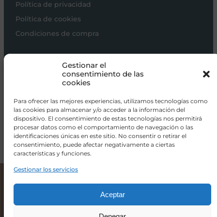
Política de privacidad
Política de cookies
Condiciones de compra
Carros de bebé
Gestionar el
Sillas de paseo
consentimiento de las
cookies
Sillas auto
Alimentación
Para ofrecer las mejores experiencias, utilizamos tecnologías como
las cookies para almacenar y/o acceder a la información del
Hogar
dispositivo. El consentimiento de estas tecnologías nos permitirá
procesar datos como el comportamiento de navegación o las
Viajar
identificaciones únicas en este sitio. No consentir o retirar el
consentimiento, puede afectar negativamente a ciertas
características y funciones.
info@donacoletas.com
+34 91 626 62 75
Gestionar los servicios
Britax Römer Dualfix Pro Silla de coche I-Size grupo 0+/1 Deep Black
459,90
€
413,90
€
Accesorios para bebés en Las Rozas
Aceptar
Denegar