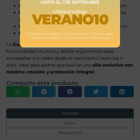
HASTA EL 1 DE SEPTIEMBRE
Uso orientado a favor de la marcha
: 76 – 105 cm.
Utiliza el código
Normativa
: Homologada bajo la normativa i-Size
VERANO10
(UN R129).
Dimensiones
: Aproximadamente 60 x 44 x 74 cm.
Peso
: Aproximadamente 12,5 kg.
* Solo para productos sin promoción. Si no puedes
canjear tu código contáctanos por WhatsApp
La
Dualfix PRO
combina seguridad avanzada,
funcionalidad intuitiva y diseño ergonómico para
acompañar a tu bebé desde el nacimiento hasta los 4
años. Ideal para padres que buscan una
silla evolutiva con
máxima rotación y protección integral
.
Comparte este producto
Opiniones
Envíos
Devoluciones