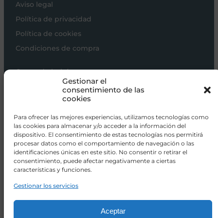
Aviso legal
Política de privacidad
Política de cookies
Condiciones de compra
Carros de bebé
Gestionar el
Sillas de paseo
consentimiento de las
cookies
Sillas auto
Alimentación
Para ofrecer las mejores experiencias, utilizamos tecnologías como
las cookies para almacenar y/o acceder a la información del
Hogar
dispositivo. El consentimiento de estas tecnologías nos permitirá
procesar datos como el comportamiento de navegación o las
Viajar
identificaciones únicas en este sitio. No consentir o retirar el
consentimiento, puede afectar negativamente a ciertas
características y funciones.
info@donacoletas.com
+34 91 626 62 75
Gestionar los servicios
Accesorios para bebés en Las Rozas
Aceptar