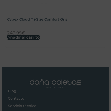
Cybex Cloud T i-Size Comfort Gris
C
249,95
€
2
Añadir al carrito
A
Blog
Contacto
Servicio técnico