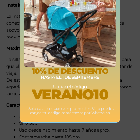
Instalación sencilla con ISOFIX
La instalación resulta rápida y segura gracias a sus
conectores ISOFIX independientes. La robusta pata de
apoyo aporta mayor estabilidad y ayuda a reducir el
movimiento en caso de impacto.
Máximo confort en cada trayecto
La silla dispone de múltiples posiciones de reclinado para
que el niño pueda descansar cómodamente o disfrutar del
10% DE DESCUENTO
viaje.
HASTA EL 1 DE SEPTIEMBRE
De este modo, la
Britax Römer SWIVEL 2
ofrece una
Utiliza el código
experiencia más cómoda tanto en trayectos cortos como
VERANO10
largos.
Características principales
* Solo para productos sin promoción. Si no puedes
canjear tu código contáctanos por WhatsApp
Silla de coche evolutiva 40–125 cm
Giro 360°
Uso desde nacimiento hasta 7 años aprox.
Contramarcha hasta 105 cm