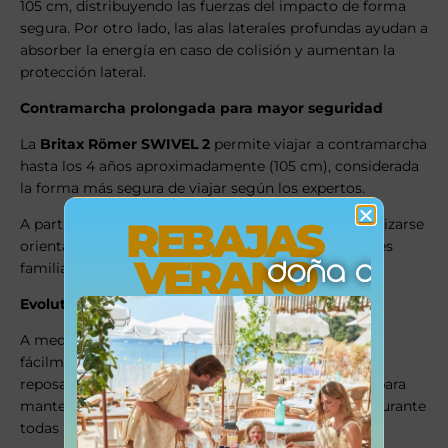
105 cm, distribuyendo las fuerzas del impacto de forma
segura. Por otro lado, las alas laterales profundas ayudan a
absorber la energía en caso de colisión y aumentan la
protección lateral.
Contramarcha prolongada para mayor seguridad
La
Britax Römer SWIVEL 2
permite viajar a contramarcha
hasta los 4 años aproximadamente (105 cm), considerada
la forma más segura de viajar según los expertos.
REBAJAS
A partir de los 15 meses y 76 cm, también puede utilizarse
orientada a favor de la marcha según las necesidades
VERANO
familiares.
Evolutiva hasta los 7 años
A medida que el niño crece, la silla se transforma
fácilmente en un elevador con respaldo. Además, el
reposacabezas ajustable acompaña el crecimiento para
mantener siempre una posición cómoda y segura durante
todas las etapas.