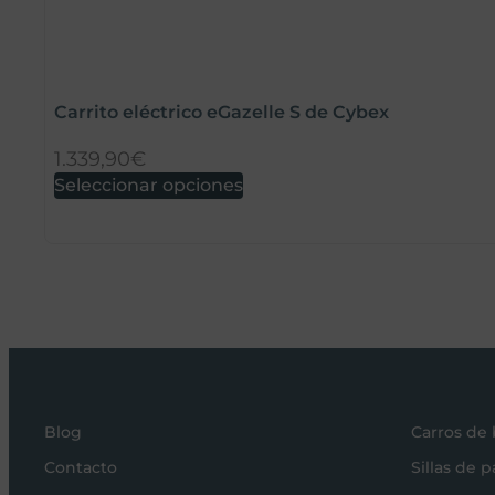
Carrito eléctrico eGazelle S de Cybex
1.339,90
€
Seleccionar opciones
Blog
Carros de
Contacto
Sillas de 