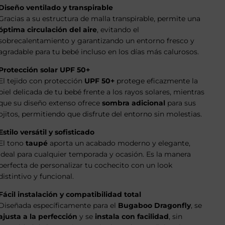
Diseño ventilado y transpirable
Gracias a su estructura de malla transpirable, permite una
óptima circulación del aire
, evitando el
sobrecalentamiento y garantizando un entorno fresco y
agradable para tu bebé incluso en los días más calurosos.
Protección solar UPF 50+
El tejido con protección
UPF 50+
protege eficazmente la
piel delicada de tu bebé frente a los rayos solares, mientras
que su diseño extenso ofrece
sombra adicional
para sus
ojitos, permitiendo que disfrute del entorno sin molestias.
Estilo versátil y sofisticado
El tono
taupé
aporta un acabado moderno y elegante,
ideal para cualquier temporada y ocasión. Es la manera
perfecta de personalizar tu cochecito con un look
distintivo y funcional.
Fácil instalación y compatibilidad total
Diseñada específicamente para el
Bugaboo Dragonfly
, se
ajusta a la perfección
y se
instala con facilidad
, sin