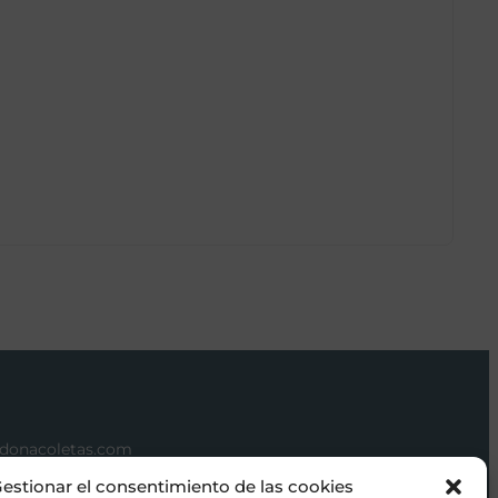
Sil
159
Sel
donacoletas.com
1 626 62 75
estionar el consentimiento de las cookies