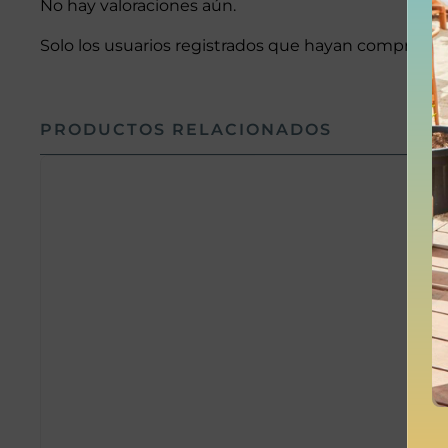
No hay valoraciones aún.
Solo los usuarios registrados que hayan comprado 
PRODUCTOS RELACIONADOS