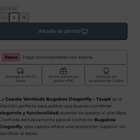
99,95
€
-
+
Añadir al carrito
Paga cómodamente con Klarna
Entrega en 24-72
Envíos península
Garantía de
horas
gratis +50€
producto de 2 años
La
Capota Ventilada Bugaboo Dragonfly – Taupé
es la
elección perfecta para padres que buscan combinar
elegancia y funcionalidad
durante los paseos al aire libre.
Diseñada exclusivamente para el cochecito
Bugaboo
Dragonfly
, esta capota ofrece una protección superior sin
sacrificar el estilo.