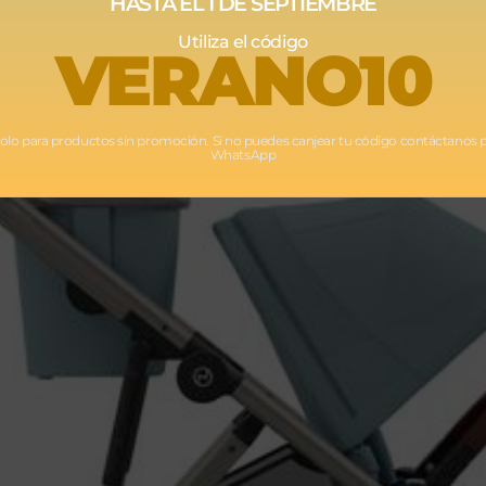
HASTA EL 1 DE SEPTIEMBRE
Utiliza el código
VERANO10
Solo para productos sin promoción. Si no puedes canjear tu código contáctanos 
WhatsApp