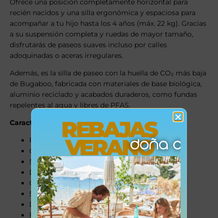
Ofrece una posición completamente horizontal para
recién nacidos y una silla ergonómica y espaciosa para
acompañar a tu hijo hasta los 4 años (máx. 22 kg). Gracias
a su suspensión completa y ruedas de mayor tamaño,
disfrutarás de paseos suaves incluso por calles
adoquinadas o aceras irregulares.
Además, es la silla de paseo con la huella de CO₂ más baja
de Bugaboo, fabricada con materiales de base biológica,
aluminio reciclado y acabados duraderos, como fundas
repelentes al agua y libres de PFAS.
REBAJAS
Características destacadas
:
VERANO
Plegado ultra compacto en un segundo
Compatible con cabina de avión (IATA)
Silla reclinable en plano y vertical
Desde el nacimiento hasta los 22 kg
Capacidad de almacenamiento: 8 kg
Suspensión completa y ruedas grandes
Diseño modular, reparable y duradero
Fundas lavables y piel vegetal en manillar