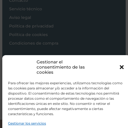
Contacto
Servicio técnico
Aviso legal
Política de privacidad
Política de cookies
Condiciones de compra
Carros de bebé
Gestionar el
Sillas de paseo
consentimiento de las
cookies
Sillas auto
Alimentación
Para ofrecer las mejores experiencias, utilizamos tecnologías como
las cookies para almacenar y/o acceder a la información del
Hogar
dispositivo. El consentimiento de estas tecnologías nos permitirá
procesar datos como el comportamiento de navegación o las
Viajar
identificaciones únicas en este sitio. No consentir o retirar el
consentimiento, puede afectar negativamente a ciertas
características y funciones.
info@donacoletas.com
+34 91 626 62 75
Gestionar los servicios