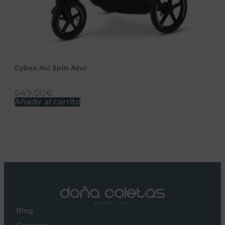
Cybex Avi Spin Azul
B
649,00
€
9
Añadir al carrito
S
Blog