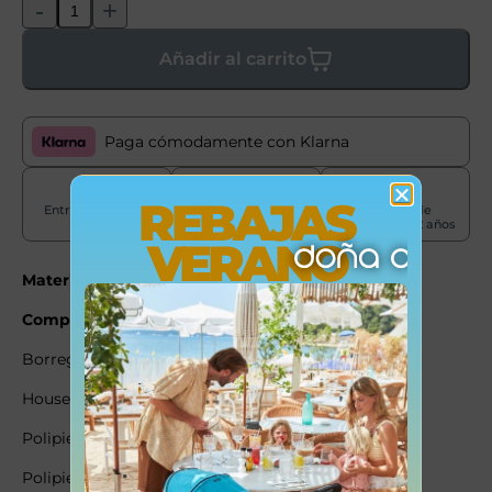
-
+
Añadir al carrito
Paga cómodamente con Klarna
REBAJAS
Entrega en 24-72
Envíos península
Garantía de
horas
gratis +50€
producto de 2 años
VERANO
Material:
Pino – Espuma Poliuretano
Composición textil:
Borreguito: 100% poliéster
House: 25% lino 15% CO 40% viscosa 20% PES
Polipiel blanco 85%PES 15% CO
Polipiel gris 50% PU 35% PES 15% CO