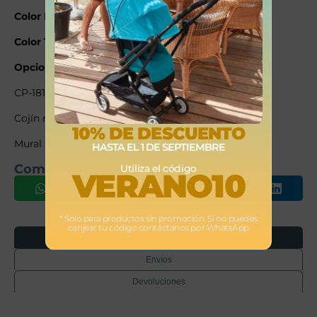
Color Balancín:
Blanco / Madera
Color Tapizado:
Amplia variedad de tonos
Opcional:
CP-1811 Pata fija sillón de lactancia.
Cojín mecedora de lactancia.
10% DE DESCUENTO
Mural portabiberones
HASTA EL 1 DE SEPTIEMBRE
Comparte este producto
Utiliza el código
VERANO10
* Solo para productos sin promoción. Si no puedes
canjear tu código contáctanos por WhatsApp
Opiniones
Envíos
Devoluciones