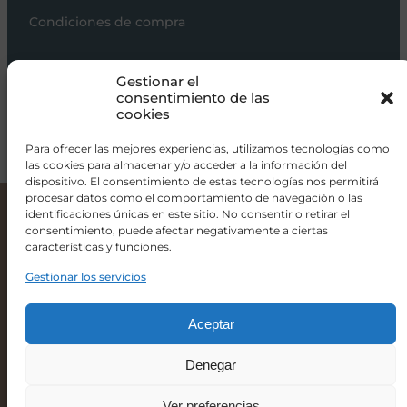
Condiciones de compra
Carros de bebé
Gestionar el
Sillas de paseo
consentimiento de las
cookies
Sillas auto
Alimentación
Para ofrecer las mejores experiencias, utilizamos tecnologías como
las cookies para almacenar y/o acceder a la información del
Hogar
dispositivo. El consentimiento de estas tecnologías nos permitirá
procesar datos como el comportamiento de navegación o las
Viajar
Mecedora de Lactancia Nanny Micuna
identificaciones únicas en este sitio. No consentir o retirar el
484,00
€
-
579,00
€
consentimiento, puede afectar negativamente a ciertas
características y funciones.
info@donacoletas.com
Tapizado
+34 91 626 62 75
Gestionar los servicios
Accesorios para bebés en Las Rozas
Color Balancín
Aceptar
Denegar
-
+
Ver preferencias