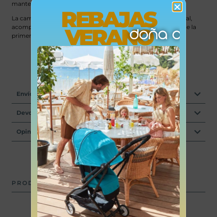
mantenerla impecable.
REBAJAS
La cama Ashi combina seguridad, confort y belleza atemporal,
acompañando a tu bebé en los momentos más especiales de la
VERANO
primera infancia.
Envíos
Devoluciones
Opiniones
PRODUCTOS RELACIONADOS