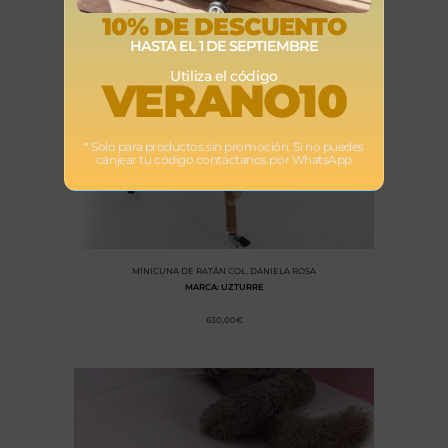
10% DE DESCUENTO
HASTA EL 1 DE SEPTIEMBRE
Utiliza el código
VERANO10
* Solo para productos sin promoción. Si no puedes
canjear tu código contáctanos por WhatsApp
MINICUNA DE RATÁN COL. DANIELA ROSA
MARCA: UZTURRE
630,00
€