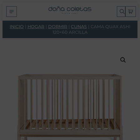
INICIO
|
HOGAR
|
DORMIR
|
CUNAS
| CAMA QUAX ASHI
120×60 ARCILLA