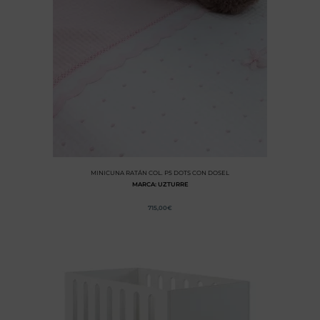
MINICUNA RATÁN COL. P5 DOTS CON DOSEL
MARCA: UZTURRE
715,00
€