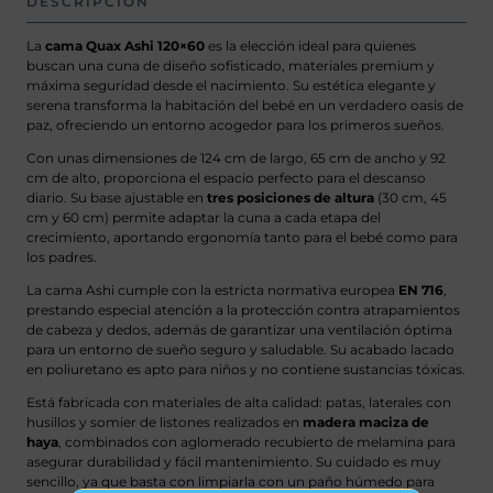
DESCRIPCIÓN
La
cama Quax Ashi 120×60
es la elección ideal para quienes
buscan una cuna de diseño sofisticado, materiales premium y
máxima seguridad desde el nacimiento. Su estética elegante y
serena transforma la habitación del bebé en un verdadero oasis de
paz, ofreciendo un entorno acogedor para los primeros sueños.
Con unas dimensiones de 124 cm de largo, 65 cm de ancho y 92
cm de alto, proporciona el espacio perfecto para el descanso
diario. Su base ajustable en
tres posiciones de altura
(30 cm, 45
cm y 60 cm) permite adaptar la cuna a cada etapa del
crecimiento, aportando ergonomía tanto para el bebé como para
los padres.
La cama Ashi cumple con la estricta normativa europea
EN 716
,
prestando especial atención a la protección contra atrapamientos
de cabeza y dedos, además de garantizar una ventilación óptima
para un entorno de sueño seguro y saludable. Su acabado lacado
en poliuretano es apto para niños y no contiene sustancias tóxicas.
Está fabricada con materiales de alta calidad: patas, laterales con
husillos y somier de listones realizados en
madera maciza de
haya
, combinados con aglomerado recubierto de melamina para
asegurar durabilidad y fácil mantenimiento. Su cuidado es muy
sencillo, ya que basta con limpiarla con un paño húmedo para