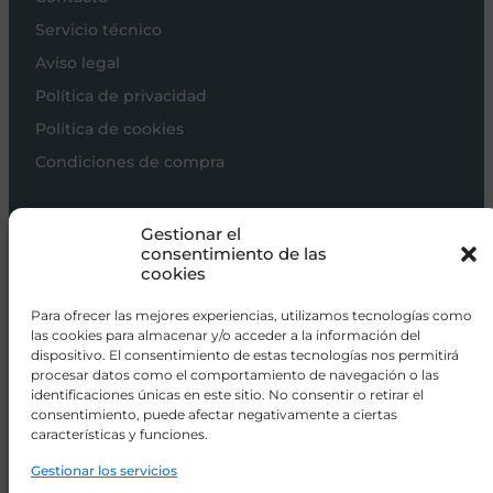
Servicio técnico
Aviso legal
Política de privacidad
Política de cookies
Condiciones de compra
Carros de bebé
Gestionar el
Sillas de paseo
consentimiento de las
cookies
Sillas auto
Alimentación
Para ofrecer las mejores experiencias, utilizamos tecnologías como
las cookies para almacenar y/o acceder a la información del
Hogar
dispositivo. El consentimiento de estas tecnologías nos permitirá
procesar datos como el comportamiento de navegación o las
Viajar
identificaciones únicas en este sitio. No consentir o retirar el
consentimiento, puede afectar negativamente a ciertas
características y funciones.
info@donacoletas.com
+34 91 626 62 75
Gestionar los servicios