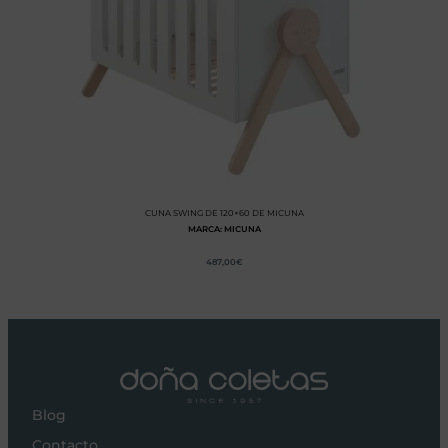
CUNA SWING DE 120×60 DE MICUNA
MARCA: MICUNA
487,00
€
Blog
Contacto