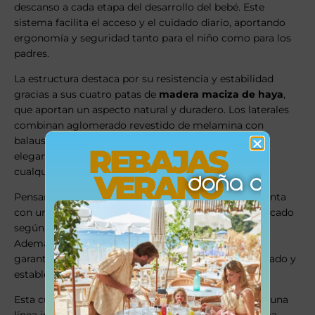
descanso a cada etapa del desarrollo del bebé. Este
sistema facilita el acceso y el cuidado diario, aportando
ergonomía y seguridad tanto para el niño como para los
padres.
La estructura destaca por su resistencia y estabilidad
gracias a sus cuatro patas de
madera maciza de haya
,
que aportan un aspecto natural y duradero. Los laterales
combinan aglomerado revestido de melamina con
balaustres de madera maciza, creando una estética
REBAJAS
elegante y atemporal que se integra fácilmente en
cualquier decoración infantil.
VERANO
Pensando en la máxima seguridad, la cama Loft cuenta
con un lacado de poliuretano apto para niños, certificado
según la norma
EN 71-3
, libre de sustancias nocivas.
Además, cumple con la normativa europea
EN 716
,
garantizando un entorno de descanso seguro, ventilado y
estable.
Esta cuna forma parte de la colección Loft de Quax, una