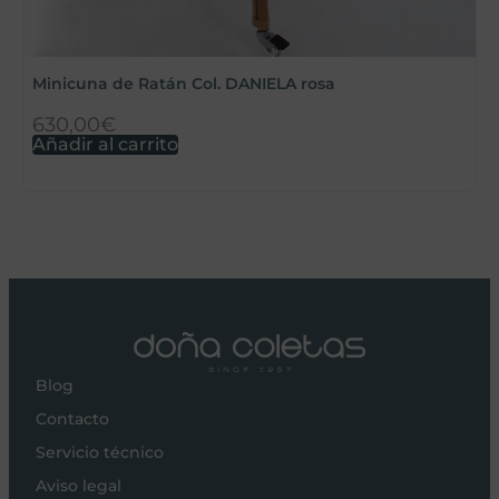
M
Minicuna de Ratán Col. DANIELA rosa
630,00
€
7
Añadir al carrito
A
Blog
Contacto
Servicio técnico
Aviso legal