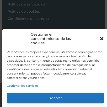
Política de privacidad
Política de cookies
Condiciones de compra
Carros de bebé
Gestionar el
Sillas de paseo
consentimiento de las
cookies
Sillas auto
Alimentación
Para ofrecer las mejores experiencias, utilizamos tecnologías como
las cookies para almacenar y/o acceder a la información del
Hogar
dispositivo. El consentimiento de estas tecnologías nos permitirá
procesar datos como el comportamiento de navegación o las
Viajar
identificaciones únicas en este sitio. No consentir o retirar el
consentimiento, puede afectar negativamente a ciertas
características y funciones.
info@donacoletas.com
+34 91 626 62 75
Gestionar los servicios
Cama Quax Loft 120×60 Fresno Miel
369,00
€
Accesorios para bebés en Las Rozas
Aceptar