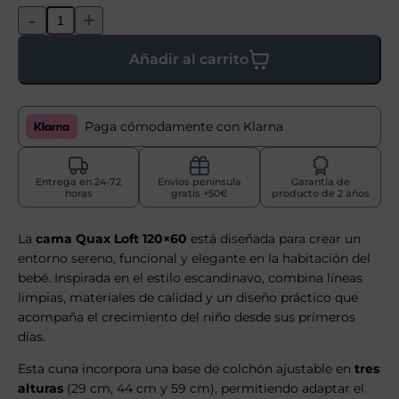
-
+
Añadir al carrito
Paga cómodamente con Klarna
Entrega en 24-72
Envíos península
Garantía de
horas
gratis +50€
producto de 2 años
La
cama Quax Loft 120×60
está diseñada para crear un
entorno sereno, funcional y elegante en la habitación del
bebé. Inspirada en el estilo escandinavo, combina líneas
limpias, materiales de calidad y un diseño práctico que
acompaña el crecimiento del niño desde sus primeros
días.
Esta cuna incorpora una base de colchón ajustable en
tres
alturas
(29 cm, 44 cm y 59 cm), permitiendo adaptar el