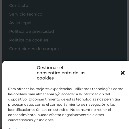
Contacto
Servicio técnico
Aviso legal
Política de privacidad
Política de cookies
Condiciones de compra
Carros de bebé
Gestionar el
Sillas de paseo
consentimiento de las
cookies
Sillas auto
Alimentación
Para ofrecer las mejores experiencias, utilizamos tecnologías como
las cookies para almacenar y/o acceder a la información del
Hogar
dispositivo. El consentimiento de estas tecnologías nos permitirá
procesar datos como el comportamiento de navegación o las
Viajar
identificaciones únicas en este sitio. No consentir o retirar el
consentimiento, puede afectar negativamente a ciertas
características y funciones.
info@donacoletas.com