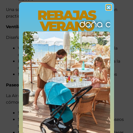
Una solución ideal para familias activas que necesitan
REBAJAS
practicidad y orden.
VERANO
Ventilación inteligente para mayor confort
Diseñada para ofrecer frescura en climas cálidos:
Ventana de ventilación en la parte superior de la
capota para observar al bebé durante el paseo
Respaldo con ventilación integrada que mejora la
circulación del aire
Mayor comodidad en verano o en paseos largos
Paseos suaves incluso en terrenos irregulares
La Air-Z Plus ofrece una conducción más estable y
cómoda gracias a sus sistemas de apoyo:
Supera obstáculos fácilmente
Sistema de bloqueo giratorio adicional para paseos
sobre baches
Mayor control y suavidad en superficies irregulares