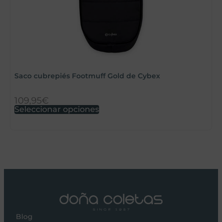
Saco cubrepiés Footmuff Gold de Cybex
U
109,95
€
Seleccionar opciones
L
Blog