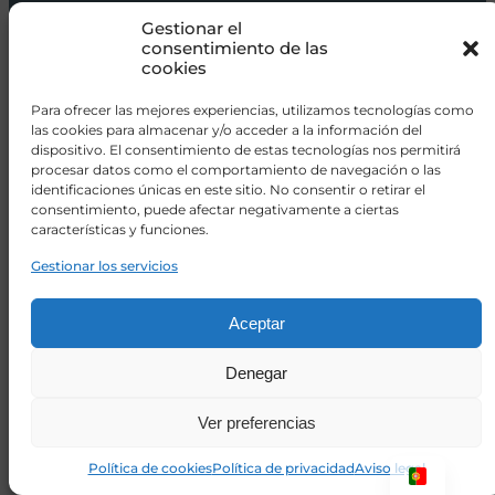
Carros de bebé
Gestionar el
Sillas de paseo
consentimiento de las
cookies
Sillas auto
Alimentación
Para ofrecer las mejores experiencias, utilizamos tecnologías como
las cookies para almacenar y/o acceder a la información del
Hogar
dispositivo. El consentimiento de estas tecnologías nos permitirá
procesar datos como el comportamiento de navegación o las
Viajar
identificaciones únicas en este sitio. No consentir o retirar el
consentimiento, puede afectar negativamente a ciertas
características y funciones.
info@donacoletas.com
+34 91 626 62 75
Gestionar los servicios
Accesorios para bebés en Las Rozas
Aceptar
Denegar
Ver preferencias
Política de cookies
Política de privacidad
Aviso legal
© 2026 Doña Coletas
Hecho con ♥ por
Tinklo