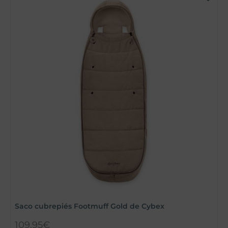
Saco cubrepiés Footmuff Gold de Cybex
C
109,95
€
1