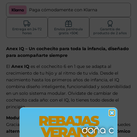
Paga cómodamente con Klarna
Entrega en 24-72
Envíos península
Garantía de
horas
gratis +50€
producto de 2 años
Anex IQ – Un cochecito para toda la infancia, diseñado
para acompañarte siempre
El
Anex IQ
es el cochecito 6 en 1 que se adapta al
crecimiento de tu hijo y al ritmo de tu vida. Desde el
nacimiento hasta los primeros años de infancia, el IQ
combina diseño inteligente, funcionalidad y sostenibilidad
en un solo sistema modular. Olvidate de cambiar de
cochecito cada año: con el IQ, lo tienes todo desde el
principio.
REBAJAS
Modular y evolutivo
Gracias a su innovador sistema de transformación, puedes
VERANO
alternar entre capazo, silla ligera o asiento ergonómico