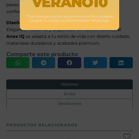
VERANO10
paseo. Es la única silla ligera que ofrece este nivel de
confort para tu bebé.
* Solo para productos sin promoción. Si no puedes
canjear tu código contáctanos por WhatsApp
Diseño minimalista y funcional
Elegante, moderno y disponible en nuevos colores, el
Anex IQ
se adapta a tu estilo de vida con diseño cuidado,
materiales duraderos y acabados premium.
Comparte este producto
Opiniones
Envíos
Devoluciones
PRODUCTOS RELACIONADOS