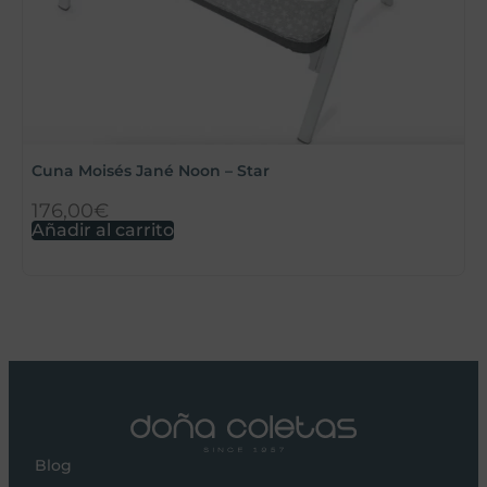
K
Cuna Moisés Jané Noon – Star
176,00
€
1
Añadir al carrito
A
Blog