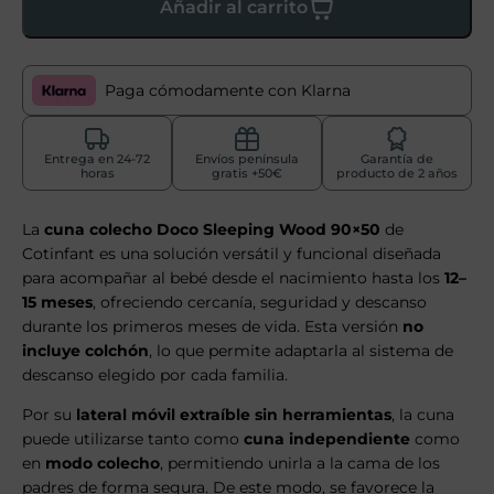
Añadir al carrito
Paga cómodamente con Klarna
Entrega en 24-72
Envíos península
Garantía de
horas
gratis +50€
producto de 2 años
La
cuna colecho Doco Sleeping Wood 90×50
de
Cotinfant es una solución versátil y funcional diseñada
para acompañar al bebé desde el nacimiento hasta los
12–
15 meses
, ofreciendo cercanía, seguridad y descanso
durante los primeros meses de vida. Esta versión
no
incluye colchón
, lo que permite adaptarla al sistema de
descanso elegido por cada familia.
Por su
lateral móvil extraíble sin herramientas
, la cuna
puede utilizarse tanto como
cuna independiente
como
en
modo colecho
, permitiendo unirla a la cama de los
padres de forma segura. De este modo, se favorece la