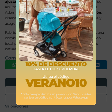
ajustables
, compatibles con cualquier tipo de cama de
adulto, como canapé, tapiflex o camas con largueros.
Además, incluye un
puente o suplemento de colchón
,
diseñado para cubrir el hueco entre ambos colchones y
asegurar continuidad y confort durante el colecho.
Fabricada en
madera de haya y chapa de haya
, la cuna
combina resistencia, durabilidad y un acabado cuidado,
ideal para hogares que buscan funcionalidad y diseño
natural.
Comparte este producto
10% DE DESCUENTO
HASTA EL 1 DE SEPTIEMBRE
Utiliza el código
VERANO10
Opiniones
Envíos
* Solo para productos sin promoción. Si no puedes
canjear tu código contáctanos por WhatsApp
Devoluciones
Valoraciones