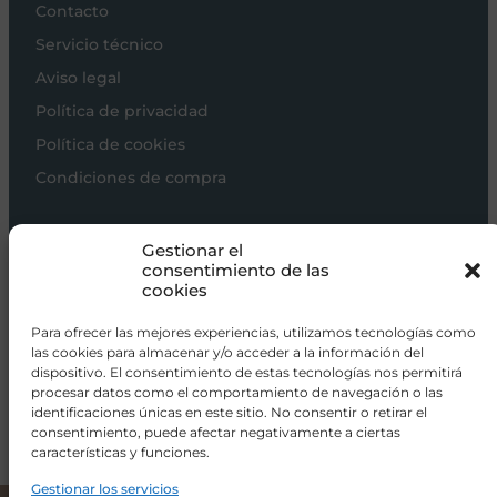
Contacto
Servicio técnico
Aviso legal
Política de privacidad
Política de cookies
Condiciones de compra
Carros de bebé
Gestionar el
Sillas de paseo
consentimiento de las
cookies
Sillas auto
Alimentación
Para ofrecer las mejores experiencias, utilizamos tecnologías como
las cookies para almacenar y/o acceder a la información del
Hogar
dispositivo. El consentimiento de estas tecnologías nos permitirá
procesar datos como el comportamiento de navegación o las
Viajar
identificaciones únicas en este sitio. No consentir o retirar el
consentimiento, puede afectar negativamente a ciertas
características y funciones.
info@donacoletas.com
+34 91 626 62 75
Gestionar los servicios