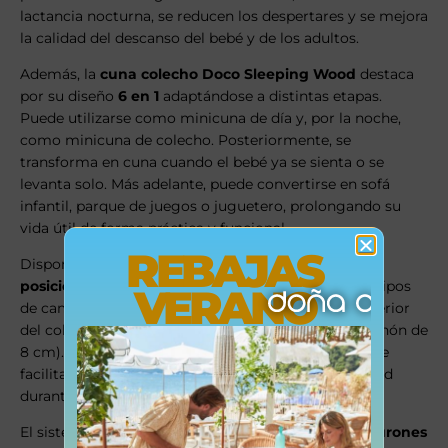
lactancia nocturna, se reducen los despertares y se mejora
la calidad del descanso del bebé y de los adultos.
Además, la
cuna colecho Doco Sleeping Wood
destaca
por su diseño
6 en 1
adaptándose a distintas etapas.
Puede utilizarse como minicuna de día y, por la noche,
como minicuna de colecho. Posteriormente, se
transforma en cuna cuando el bebé ya se sienta o se
levanta solo. Más adelante, puede convertirse en sofá
infantil, parque de juegos o juguetero, prolongando su
vida útil de forma práctica y funcional.
REBAJAS
Dispone de un
somier de madera extensible con 6
posiciones de altura
, permite ajustarla a distintos tipos
VERANO
de cama. La altura desde el suelo hasta la parte superior
del colchón es regulable entre
20 y 55 cm
(con colchón de
8 cm). Asimismo, incorpora
4 ruedas con freno
, que
facilitan el desplazamiento y garantizan la estabilidad
durante su uso.
El sistema de sujeción se realiza mediante
dos cinturones