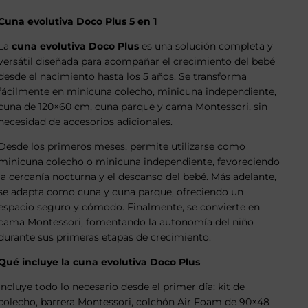
Cuna evolutiva Doco Plus 5 en 1
La
cuna evolutiva Doco Plus
es una solución completa y
versátil diseñada para acompañar el crecimiento del bebé
desde el nacimiento hasta los 5 años. Se transforma
fácilmente en minicuna colecho, minicuna independiente,
cuna de 120×60 cm, cuna parque y cama Montessori, sin
necesidad de accesorios adicionales.
Desde los primeros meses, permite utilizarse como
minicuna colecho o minicuna independiente, favoreciendo
la cercanía nocturna y el descanso del bebé. Más adelante,
se adapta como cuna y cuna parque, ofreciendo un
espacio seguro y cómodo. Finalmente, se convierte en
cama Montessori, fomentando la autonomía del niño
durante sus primeras etapas de crecimiento.
Qué incluye la cuna evolutiva Doco Plus
Incluye todo lo necesario desde el primer día: kit de
colecho, barrera Montessori, colchón Air Foam de 90×48