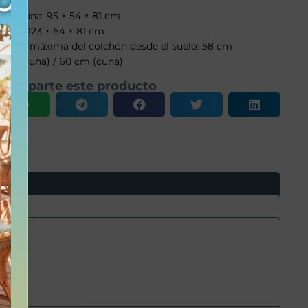
Minicuna: 95 × 54 × 81 cm
Cuna: 123 × 64 × 81 cm
Altura máxima del colchón desde el suelo: 58 cm
(minicuna) / 60 cm (cuna)
Comparte este producto