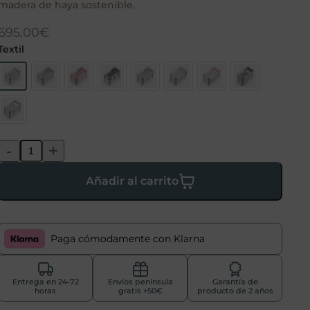
madera de haya sostenible.
695,00
€
Textil
-
+
Añadir al carrito
Paga cómodamente con Klarna
Entrega en 24-72
Envíos península
Garantía de
horas
gratis +50€
producto de 2 años