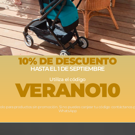
10% DE DESCUENTO
HASTA EL 1 DE SEPTIEMBRE
Utiliza el código
VERANO10
Solo para productos sin promoción. Si no puedes canjear tu código contáctanos 
WhatsApp