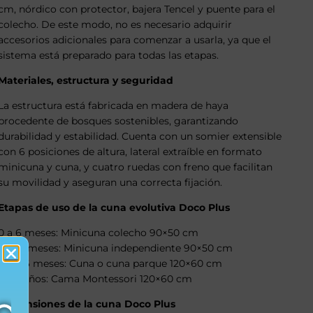
cm, nórdico con protector, bajera Tencel y puente para el
colecho. De este modo, no es necesario adquirir
accesorios adicionales para comenzar a usarla, ya que el
sistema está preparado para todas las etapas.
Materiales, estructura y seguridad
La estructura está fabricada en madera de haya
procedente de bosques sostenibles, garantizando
durabilidad y estabilidad. Cuenta con un somier extensible
con 6 posiciones de altura, lateral extraíble en formato
minicuna y cuna, y cuatro ruedas con freno que facilitan
su movilidad y aseguran una correcta fijación.
Etapas de uso de la cuna evolutiva Doco Plus
0 a 6 meses: Minicuna colecho 90×50 cm
6 a 15 meses: Minicuna independiente 90×50 cm
15 a 36 meses: Cuna o cuna parque 120×60 cm
2 a 5 años: Cama Montessori 120×60 cm
Dimensiones de la cuna Doco Plus