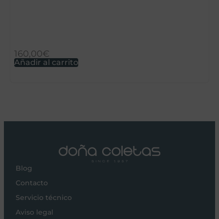
C
160,00
€
2
Añadir al carrito
S
Blog
Contacto
Servicio técnico
Aviso legal