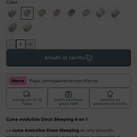
Color
-
+
Añadir al carrito
Paga cómodamente con Klarna
Entrega en 24-72
Envíos península
Garantía de
horas
gratis +50€
producto de 2 años
Cuna evolutiva Doco Sleeping 6 en 1
La
cuna evolutiva Doco Sleeping
es una solución