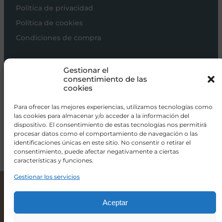
Política de privacidad
Política de cookies
Condiciones de compra
Carros de bebé
Gestionar el
Sillas de paseo
consentimiento de las
cookies
Sillas auto
Alimentación
Para ofrecer las mejores experiencias, utilizamos tecnologías como
las cookies para almacenar y/o acceder a la información del
Hogar
dispositivo. El consentimiento de estas tecnologías nos permitirá
procesar datos como el comportamiento de navegación o las
Viajar
identificaciones únicas en este sitio. No consentir o retirar el
consentimiento, puede afectar negativamente a ciertas
características y funciones.
info@donacoletas.com
+34 91 626 62 75
Gestionar los servicios
Cotinfant Doco Sleeping Wood – Minicuna de colecho 90X50 con textil Sena Gris
585,00
€
Accesorios para bebés en Las Rozas
Aceptar