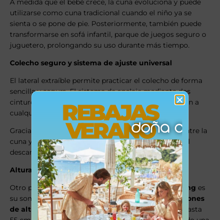
A medida que el bebé crece, la cuna evoluciona y puede
utilizarse como cuna tradicional cuando el niño ya se
sienta o se pone de pie. Posteriormente, también puede
transformarse en sofá infantil, parque de juegos seguro o
juguetero, prolongando su uso durante más tiempo.
Colecho seguro y sistema de ajuste universal
El lateral extraíble permite practicar el colecho de forma
sencilla y segura. El sistema de anclaje mediante dos
cinturones ajustables garantiza una correcta sujeción a
REBAJAS
cualquier tipo de cama de adulto.
VERANO
Gracias a este sistema, se logra una unión estable entre la
cuna y la cama, lo que aporta tranquilidad durante el
descanso nocturno.
Alturas regulables, movilidad y estabilidad
Otro punto clave de la
cuna evolutiva Doco Sleeping
es
su somier de madera extensible, que ofrece
6 posiciones
de altura
. Es posible ajustar la altura desde 20 cm hasta