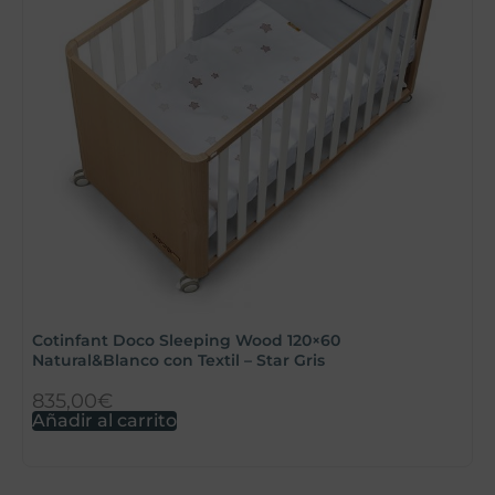
C
Cotinfant Doco Sleeping Wood 120×60
Natural&Blanco con Textil – Star Gris
835,00
€
1
Añadir al carrito
S