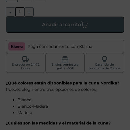
-
+
Añadir al carrito
Paga cómodamente con Klarna
Entrega en 24-72
Envíos península
Garantía de
horas
gratis +50€
producto de 2 años
¿Qué colores están disponibles para la cuna Nordika?
Puedes elegir entre tres opciones de colores:
Blanco
Blanco-Madera
Madera
¿Cuáles son las medidas y el material de la cuna?