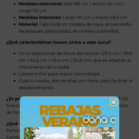
Medidas exteriores
: Alto 98 cm / Ancho 66 cm /
Largo 121 cm
Medidas interiores
: Largo 117 cm / Ancho 59,5 cm
Material
: Fabricada en madera de haya, proveniente
de bosques gestionados de manera sostenible.
¿Qué características hacen única a esta cuna?
Cinco posiciones de altura del somier (29,5 cm / 39,6
cm / 44,5 cm / 49,4 cm / 54,8 cm) que se adaptan al
crecimiento de tu bebé.
Lateral móvil para mayor comodidad.
Cuatro ruedas, dos de ellas con freno, para facilitar el
desplazamiento.
¿Es posible practicar colecho con la cuna Nordika?
¡Sí!
REBAJAS
Gracias al kit colecho CP-2007, puedes practicar colecho
de forma segura y cómoda.
VERANO
¿Qué accesorios opcionales están disponibles?
Personaliza tu cuna Nordika con los siguientes
complementos: