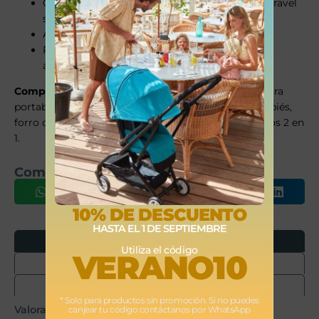
Compatible con capazo Cot S y sillas CYBEX (travel
system)
Arnés ajustable con un solo tirón (One-Pull)
Plegado compacto para transporte y
almacenamiento
Compatible con
adaptadores Cot S, adaptadores para
portabebés, burbuja de lluvia, Snogga 2, saco cubrepiés,
forro de asiento de verano, Newborn Nest, portavasos 2 en
1.
Comparte este producto
10% DE DESCUENTO
HASTA EL 1 DE SEPTIEMBRE
Opiniones
Utiliza el código
VERANO10
Envíos
Devoluciones
* Solo para productos sin promoción. Si no puedes
Valoraciones
canjear tu código contáctanos por WhatsApp