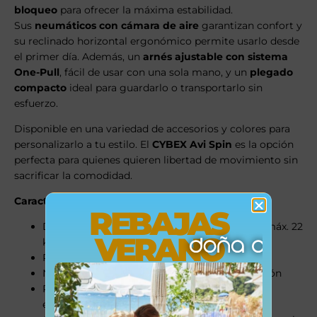
bloqueo
para ofrecer la máxima estabilidad.
Sus
neumáticos con cámara de aire
garantizan confort y
su reclinado horizontal ergonómico permite usarlo desde
el primer día. Además, un
arnés ajustable con sistema
One-Pull
, fácil de usar con una sola mano, y un
plegado
compacto
ideal para guardarlo o transportarlo sin
esfuerzo.
Disponible en una variedad de accesorios y colores para
personalizarlo a tu estilo. El
CYBEX Avi Spin
es la opción
perfecta para quienes quieren libertad de movimiento sin
sacrificar la comodidad.
Características destacadas:
REBAJAS
Desde el nacimiento hasta los 4 años aprox. (máx. 22
VERANO
kg)
Rueda delantera giratoria bloqueable
Neumáticos con aire para mayor amortiguación
Respaldo reclinable en posición horizontal
ergonómica