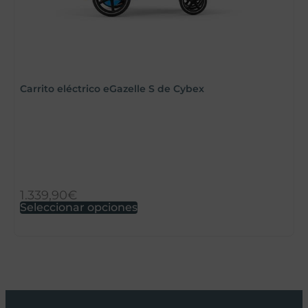
S
Carrito eléctrico eGazelle S de Cybex
1.339,90
€
3
Seleccionar opciones
A