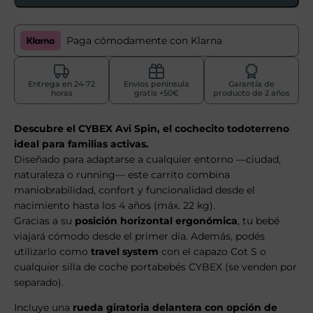
Paga cómodamente con Klarna
Entrega en 24-72
Envíos península
Garantía de
horas
gratis +50€
producto de 2 años
Descubre el CYBEX Avi Spin, el cochecito todoterreno
ideal para familias activas.
Diseñado para adaptarse a cualquier entorno —ciudad,
naturaleza o running— este carrito combina
maniobrabilidad, confort y funcionalidad desde el
nacimiento hasta los 4 años (máx. 22 kg).
Gracias a su
posición horizontal ergonómica
, tu bebé
viajará cómodo desde el primer día. Además, podés
utilizarlo como
travel system
con el capazo Cot S o
cualquier silla de coche portabebés CYBEX (se venden por
separado).
Incluye una
rueda giratoria delantera con opción de