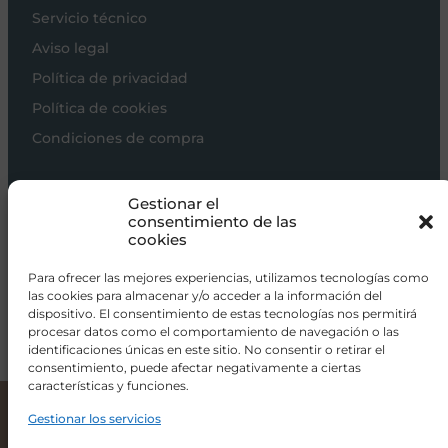
Servicio técnico
Aviso legal
Política de privacidad
Política de cookies
Condiciones de compra
Carros de bebé
Gestionar el
Sillas de paseo
consentimiento de las
cookies
Sillas auto
Alimentación
Para ofrecer las mejores experiencias, utilizamos tecnologías como
las cookies para almacenar y/o acceder a la información del
Hogar
dispositivo. El consentimiento de estas tecnologías nos permitirá
procesar datos como el comportamiento de navegación o las
Viajar
identificaciones únicas en este sitio. No consentir o retirar el
consentimiento, puede afectar negativamente a ciertas
características y funciones.
info@donacoletas.com
+34 91 626 62 75
Gestionar los servicios
Cybex Silla Lemo 3 en 1
299,00
€