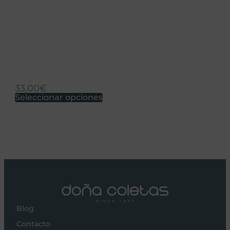
J
33,00
€
1
Seleccionar opciones
S
Blog
Contacto