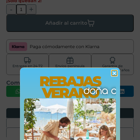
¡Sólo quedan 2!
-
+
Añadir al carrito
Paga cómodamente con Klarna
Entrega en 24-72
Envíos península
Garantía de
horas
gratis +50€
producto de 2 años
REBAJAS
Comparte este producto
VERANO
Opiniones
Envíos
Devoluciones