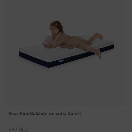
C
Ecus Kids Colchón de cuna Care®
233,00
€
4