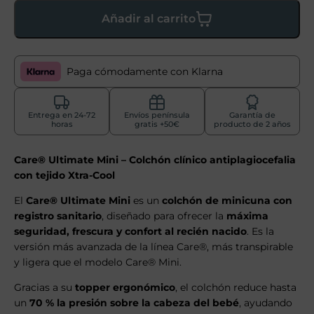
Añadir al carrito
Paga cómodamente con Klarna
Entrega en 24-72
Envíos península
Garantía de
horas
gratis +50€
producto de 2 años
Care® Ultimate Mini – Colchón clínico antiplagiocefalia
con tejido Xtra-Cool
El
Care® Ultimate Mini
es un
colchón de minicuna con
registro sanitario
, diseñado para ofrecer la
máxima
seguridad, frescura y confort al recién nacido
. Es la
versión más avanzada de la línea Care®, más transpirable
y ligera que el modelo Care® Mini.
Gracias a su
topper ergonómico
, el colchón reduce hasta
un
70 % la presión sobre la cabeza del bebé
, ayudando