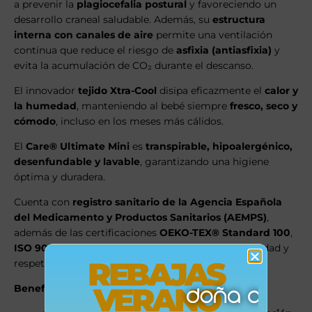
a prevenir la
plagiocefalia postural
y favoreciendo un
desarrollo craneal saludable. Además, su
estructura
interna con canales de aire
permite una ventilación
continua que reduce el riesgo de
asfixia (antiasfixia)
y
evita la acumulación de CO₂ durante el descanso.
El innovador
tejido Xtra-Cool
disipa eficazmente el
calor y
la humedad
, manteniendo al bebé siempre
fresco, seco y
cómodo
, incluso en los meses más cálidos.
El
Care® Ultimate Mini
es
transpirable, hipoalergénico,
desenfundable y lavable
, garantizando una higiene
óptima y duradera.
Cuenta con
registro sanitario de la Agencia Española
del Medicamento y Productos Sanitarios (AEMPS)
,
además de las certificaciones
OEKO-TEX® Standard 100
,
ISO 9001
e
ISO 14001
, que avalan su calidad, seguridad y
REBAJAS
respeto medioambiental.
VERANO
Beneficios principales: