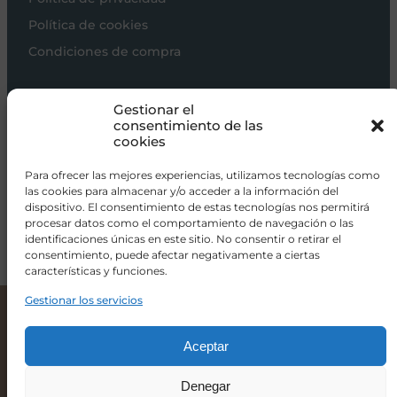
Política de cookies
Condiciones de compra
Carros de bebé
Gestionar el
Sillas de paseo
consentimiento de las
cookies
Sillas auto
Alimentación
Para ofrecer las mejores experiencias, utilizamos tecnologías como
las cookies para almacenar y/o acceder a la información del
Hogar
dispositivo. El consentimiento de estas tecnologías nos permitirá
procesar datos como el comportamiento de navegación o las
Viajar
identificaciones únicas en este sitio. No consentir o retirar el
consentimiento, puede afectar negativamente a ciertas
características y funciones.
info@donacoletas.com
+34 91 626 62 75
Gestionar los servicios
Extensión extra para barrera ASTA de BabyDan
54,90
€
Accesorios para bebés en Las Rozas
Aceptar
Denegar
-