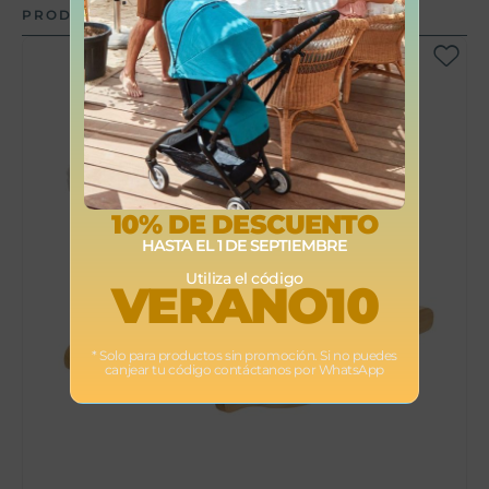
PRODUCTOS RELACIONADOS
10% DE DESCUENTO
HASTA EL 1 DE SEPTIEMBRE
Utiliza el código
VERANO10
C
* Solo para productos sin promoción. Si no puedes
canjear tu código contáctanos por WhatsApp