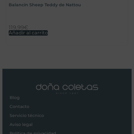
Balancín Sheep Teddy de Nattou
119,99
€
8
Añadir al carrito
S
Blog
Contacto
Servicio técnico
Aviso legal
Política de privacidad