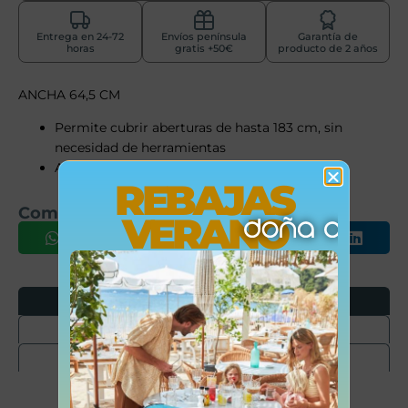
Entrega en 24-72
Envíos península
Garantía de
horas
gratis +50€
producto de 2 años
ANCHA 64,5 CM
Permite cubrir aberturas de hasta 183 cm, sin
necesidad de herramientas
Altura 72 cm
REBAJAS
Comparte este producto
VERANO
Opiniones
Envíos
Devoluciones