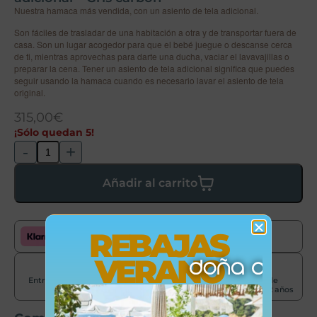
Nuestra hamaca más vendida, con un asiento de tela adicional.
Son fáciles de trasladar de una habitación a otra y de transportar fuera de
casa. Son un lugar acogedor para que el bebé juegue o descanse cerca
de ti, mientras aprovechas para darte una ducha, vaciar el lavavajillas o
preparar la cena. Tener un asiento de tela adicional significa que puedes
seguir usando la hamaca cuando es necesario lavar el asiento de tela
original.
315,00
€
¡Sólo quedan 5!
-
+
Añadir al carrito
REBAJAS
Paga cómodamente con Klarna
VERANO
Entrega en 24-72
Envíos península
Garantía de
horas
gratis +50€
producto de 2 años