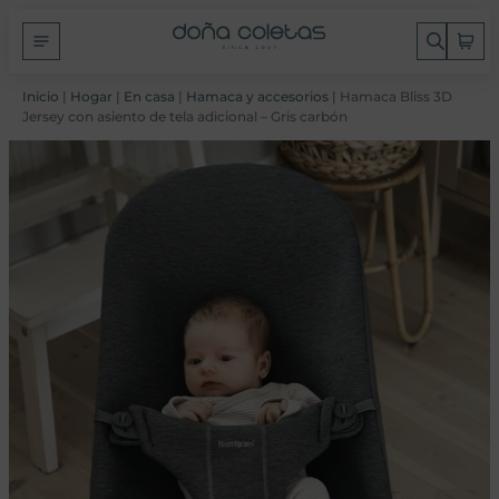
Inicio
|
Hogar
|
En casa
|
Hamaca y accesorios
| Hamaca Bliss 3D
Jersey con asiento de tela adicional – Gris carbón