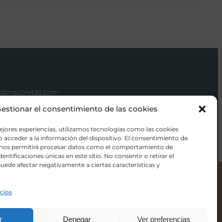
donacoletas.com
1 626 62 75
estionar el consentimiento de las cookies
orios para bebés en Las Rozas
ejores experiencias, utilizamos tecnologías como las cookies
 acceder a la información del dispositivo. El consentimiento de
 nos permitirá procesar datos como el comportamiento de
entificaciones únicas en este sitio. No consentir o retirar el
uede afectar negativamente a ciertas características y
Color
icios
-
+
r
Denegar
Ver preferencias