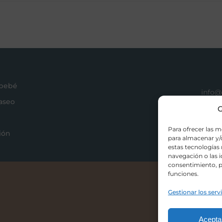
 bebé
info@
paseo
+34 9
G
Acces
Para ofrecer las m
ión
para almacenar y/o
estas tecnologías
navegación o las id
consentimiento, p
funciones.
Gestionar los serv
Acepta