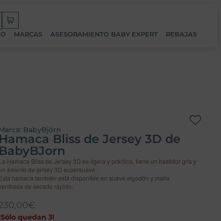
CO
MARCAS
ASESORAMIENTO BABY EXPERT
REBAJAS
Marca:
BabyBjörn
Hamaca Bliss de Jersey 3D de
BabyBJorn
La Hamaca Bliss de Jersey 3D es ligera y práctica, tiene un bastidor gris y
un asiento de jersey 3D supersuave.
Esta hamaca también está disponible en suave algodón y malla
ventilada de secado rápido.
230,00
€
¡Sólo quedan 3!