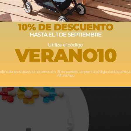
10% DE DESCUENTO
HASTA EL 1 DE SEPTIEMBRE
Utiliza el código
VERANO10
Solo para productos sin promoción. Si no puedes canjear tu código contáctanos 
WhatsApp