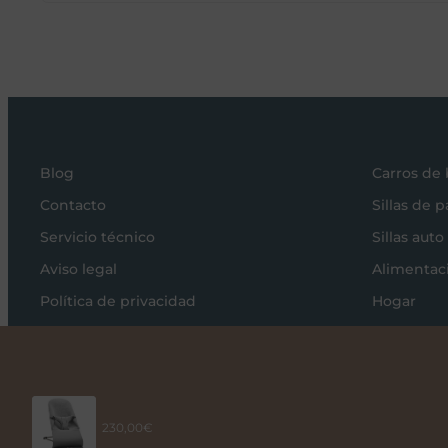
Blog
Carros de
Contacto
Sillas de 
Servicio técnico
Sillas auto
Aviso legal
Alimentac
Política de privacidad
Hogar
Política de cookies
Viajar
Condiciones de compra
Hamaca Bliss de Jersey 3D de BabyBJorn
230,00
€