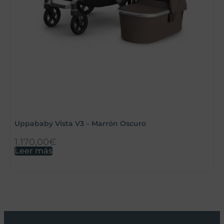
U
Uppababy Vista V3 – Marrón Oscuro
1.170,00
€
1
Leer más
L