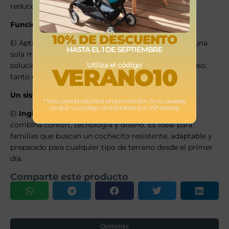
reduce el esfuerzo durante el paseo.
Funcionalidad y practicidad diaria
10% DE DESCUENTO
El Aptica XT se puede abrir y plegar fácilmente con una
HASTA EL 1 DE SEPTIEMBRE
sola mano, lo que simplifica su uso diario. Incorpora
Utiliza el código
soluciones prácticas que mejoran la experiencia de uso,
VERANO10
tanto en casa como en exteriores.
Un sistema completo desde el nacimiento
* Solo para productos sin promoción. Si no puedes
canjear tu código contáctanos por WhatsApp
El
Inglesina Aptica XT
es una solución integral que
combina confort, tecnología y diseño. Es ideal para
familias que buscan un cochecito resistente, adaptable y
preparado para cualquier tipo de terreno desde el primer
día.
Comparte este producto
Opiniones