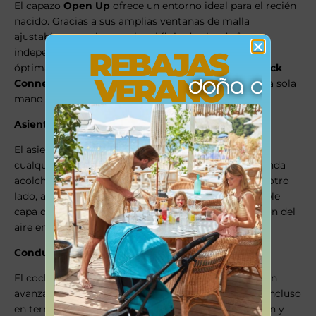
El capazo
Open Up
ofrece un entorno ideal para el recién
nacido. Gracias a sus amplias ventanas de malla
ajustables, permite regular el flujo de aire de forma
REBAJAS
independiente. Por lo tanto, asegura una ventilación
óptima en cualquier clima. Incorpora el sistema
Quick
VERANO
Connect
, que facilita abrir y cerrar la capota con una sola
mano.
Asiento cómodo para todas las estaciones
El asiento All Season está diseñado para adaptarse a
cualquier época del año. Por un lado, incluye una funda
acolchada
Comfort Cover
que protege del frío. Por otro
lado, al retirarla, se descubre una estructura con doble
capa de malla transpirable que favorece la circulación del
aire en verano.
Conducción suave y estable
El cochecito cuenta con ruedas grandes y suspensión
avanzada, lo que permite desplazarse con facilidad incluso
en terrenos irregulares. Su diseño facilita la dirección y