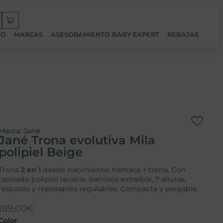
CO
MARCAS
ASESORAMIENTO BABY EXPERT
REBAJAS
Marca:
Jané
Jané Trona evolutiva Mila
polipiel Beige
Trona
2 en 1
desde nacimiento: hamaca + trona. Con
tapizado polipiel lavable, bandeja extraíble, 7 alturas,
respaldo y reposapiés regulables. Compacta y plegable.
189,00
€
Color