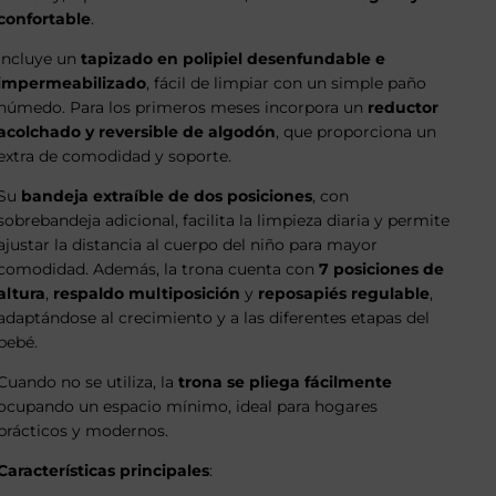
confortable
.
Incluye un
tapizado en polipiel desenfundable e
impermeabilizado
, fácil de limpiar con un simple paño
húmedo. Para los primeros meses incorpora un
reductor
acolchado y reversible de algodón
, que proporciona un
extra de comodidad y soporte.
Su
bandeja extraíble de dos posiciones
, con
sobrebandeja adicional, facilita la limpieza diaria y permite
ajustar la distancia al cuerpo del niño para mayor
comodidad. Además, la trona cuenta con
7 posiciones de
altura
,
respaldo multiposición
y
reposapiés regulable
,
adaptándose al crecimiento y a las diferentes etapas del
bebé.
Cuando no se utiliza, la
trona se pliega fácilmente
ocupando un espacio mínimo, ideal para hogares
prácticos y modernos.
Características principales
: