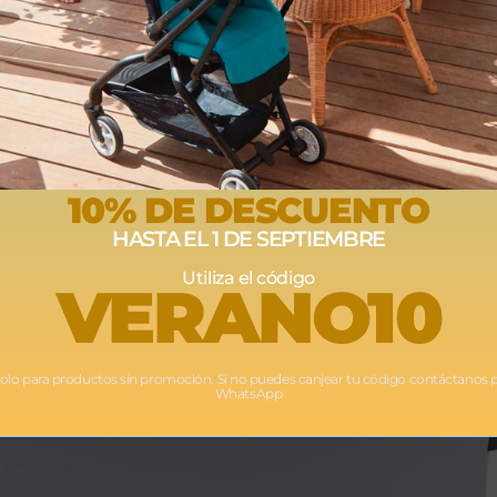
10% DE DESCUENTO
HASTA EL 1 DE SEPTIEMBRE
Utiliza el código
VERANO10
Solo para productos sin promoción. Si no puedes canjear tu código contáctanos 
WhatsApp