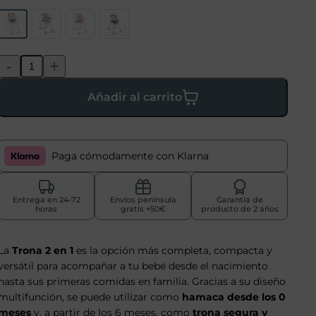
-
+
Añadir al carrito
Paga cómodamente con Klarna
Entrega en 24-72
Envíos península
Garantía de
horas
gratis +50€
producto de 2 años
La
Trona 2 en 1
es la opción más completa, compacta y
versátil para acompañar a tu bebé desde el nacimiento
hasta sus primeras comidas en familia. Gracias a su diseño
multifunción, se puede utilizar como
hamaca desde los 0
meses
y, a partir de los 6 meses, como
trona segura y