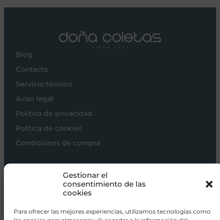
Blog
Contacto
Servicio técnico
Aviso legal
Política de privacidad
Política de cookies
Condiciones de compra
Carros de bebé
Gestionar el
Sillas de paseo
consentimiento de las
cookies
Sillas auto
Alimentación
Para ofrecer las mejores experiencias, utilizamos tecnologías como