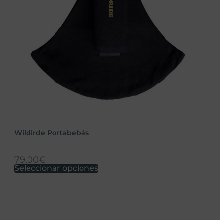
Wildirde Portabebés
S
79,00
€
2
Seleccionar opciones
S