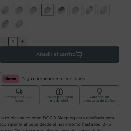
-
+
Añadir al carrito
Paga cómodamente con Klarna
Entrega en 24-72
Envíos península
Garantía de
horas
gratis +50€
producto de 2 años
La minicuna colecho DOCO Sleeping está diseñada para
acompañar al bebé desde el nacimiento hasta los 12–15
meses. De este modo, ofrece cercanía, seguridad y