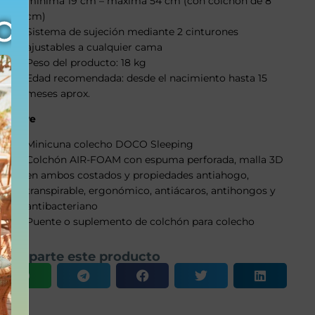
mínima 19 cm – máxima 54 cm (con colchón de 8
cm)
Sistema de sujeción mediante 2 cinturones
ajustables a cualquier cama
Peso del producto: 18 kg
Edad recomendada: desde el nacimiento hasta 15
meses aprox.
Incluye
Minicuna colecho DOCO Sleeping
Colchón AIR-FOAM con espuma perforada, malla 3D
en ambos costados y propiedades antiahogo,
transpirable, ergonómico, antiácaros, antihongos y
antibacteriano
Puente o suplemento de colchón para colecho
Comparte este producto