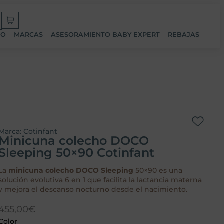
CO
MARCAS
ASESORAMIENTO BABY EXPERT
REBAJAS
Marca:
Cotinfant
Minicuna colecho DOCO
Sleeping 50×90 Cotinfant
La
minicuna colecho DOCO Sleeping
50×90 es una
solución evolutiva 6 en 1 que facilita la lactancia materna
y mejora el descanso nocturno desde el nacimiento.
455,00
€
Color