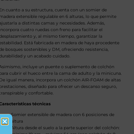
En cuanto a su estructura, cuenta con un somier de
madera extensible regulable en 6 alturas, lo que permite
ajustarla a distintas camas y necesidades. Además,
incorpora cuatro ruedas con freno para facilitar el
desplazamiento y, al mismo tiempo, garantizar la
estabilidad. Está fabricada en madera de haya procedente
de bosques sostenibles y DM, ofreciendo resistencia,
durabilidad y un acabado cuidado.
Asimismo, incluye un puente o suplemento de colchón
para cubrir el hueco entre la cama de adulto y la minicuna.
De igual manera, incorpora un colchón AIR-FOAM de altas
prestaciones, diseñado para ofrecer un descanso seguro,
transpirable y confortable.
Características técnicas
Somier extensible de madera con 6 posiciones de
altura
Altura desde el suelo a la parte superior del colchón: