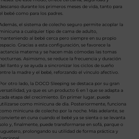
descanso durante los primeros meses de vida, tanto para
el bebé como para los padres.
Además, el sistema de colecho seguro permite acoplar la
minicuna a cualquier tipo de cama de adulto,
manteniendo al bebé cerca pero siempre en su propio
espacio. Gracias a esta configuración, se favorece la
lactancia materna y se hacen más cómodas las tomas
nocturnas. Asimismo, se reduce la frecuencia y duración
del llanto y se ayuda a sincronizar los ciclos de sueño
entre la madre y el bebé, reforzando el vínculo afectivo.
Por otro lado, la DOCO Sleeping se destaca por su gran
versatilidad, ya que es un producto 6 en 1 que se adapta a
cada etapa del crecimiento. En primer lugar, puede
utilizarse como minicuna de día. Posteriormente, funciona
como minicuna de colecho por la noche. Más adelante, se
convierte en cuna cuando el bebé ya se sienta o se levanta
solo y, finalmente, puede transformarse en sofá, parque o
juguetero, prolongando su utilidad de forma práctica y
funcional.