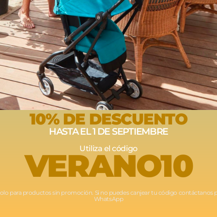
Opiniones
Envíos
Devoluciones
10% DE DESCUENTO
HASTA EL 1 DE SEPTIEMBRE
Utiliza el código
VERANO10
Solo para productos sin promoción. Si no puedes canjear tu código contáctanos 
WhatsApp