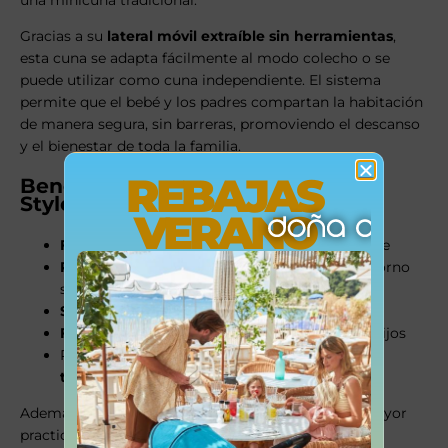
una minicuna tradicional.
Gracias a su
lateral móvil extraíble sin herramientas
,
esta cuna se adapta fácilmente al modo colecho o se
puede utilizar como cuna independiente. El sistema
permite que el bebé y los padres compartan la habitación
de manera segura, sin barreras, promoviendo el descanso
y el bienestar de toda la familia.
REBAJAS
Beneficios del colecho con DOCO
Style:
VERANO
Facilita la lactancia materna
durante la noche
Reduce el llanto
del bebé al favorecer un entorno
seguro y conocido
Sincroniza el sueño
entre la madre y el bebé
Fortalece el vínculo afectivo
entre padres e hijos
Promueve un
descanso más prolongado y
tranquilo
Además, viene equipada con
textil incluido
para mayor
practicidad y confort desde el primer día.