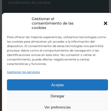
Condiciones de compra
Carros de bebé
Gestionar el
Sillas de paseo
consentimiento de las
cookies
Sillas auto
Alimentación
Para ofrecer las mejores experiencias, utilizamos tecnologías como
las cookies para almacenar y/o acceder a la información del
Hogar
dispositivo. El consentimiento de estas tecnologías nos permitirá
procesar datos como el comportamiento de navegación o las
Viajar
identificaciones únicas en este sitio. No consentir o retirar el
consentimiento, puede afectar negativamente a ciertas
características y funciones.
info@donacoletas.com
+34 91 626 62 75
Gestionar los servicios
Minicuna Cotinfant – DOCO Sleeping Style Colecho 90×50 con textil Tipi Gris
485,00
€
Accesorios para bebés en Las Rozas
Aceptar
Denegar
-
+
Ver preferencias