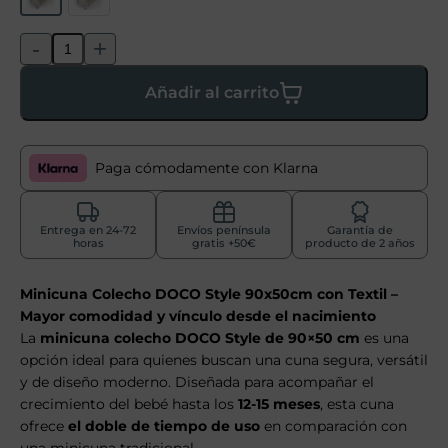
-
+
Añadir al carrito
Paga cómodamente con Klarna
Entrega en 24-72
Envíos península
Garantía de
horas
gratis +50€
producto de 2 años
Minicuna Colecho DOCO Style 90x50cm con Textil –
Mayor comodidad y vínculo desde el nacimiento
La
minicuna colecho DOCO Style de 90×50 cm
es una
opción ideal para quienes buscan una cuna segura, versátil
y de diseño moderno. Diseñada para acompañar el
crecimiento del bebé hasta los
12-15 meses
, esta cuna
ofrece
el doble de tiempo de uso
en comparación con