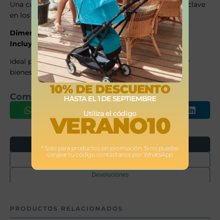
Una cuna pensada para acompañar cada momento clave
en los primeros meses de vida.
Dimensiones:
90 x 50 cm
Incluye
Ropa de cama textil
Ideal para padres que buscan funcionalidad, diseño y
bienestar en una sola elección.
10% DE DESCUENTO
Comparte este producto
HASTA EL 1 DE SEPTIEMBRE
Utiliza el código
VERANO10
Opiniones
* Solo para productos sin promoción. Si no puedes
canjear tu código contáctanos por WhatsApp
Envíos
Devoluciones
PRODUCTOS RELACIONADOS