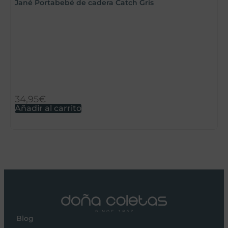
Jané Portabebé de cadera Catch Gris
34,95
€
2
Añadir al carrito
S
Blog