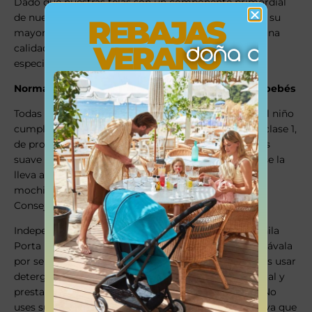
Dado que nuestras telas son un componente primordial
de nuestros productos textiles, las desarrollamos en su
REBAJAS
mayoría nosotros mismos. Con ello, garantizamos una
VERANO
calidad óptima y constante, y sus características
especiales.
Norma OEKO-TEX 100, clase 1, de productos para bebés
Todas las telas que entran en contacto con la piel del niño
cumplen los requisitos de la norma OEKO-TEX 100, clase 1,
de productos para bebés. Esto significa que la tela es
suave al contacto con la piel de tu bebé y segura si se la
lleva a la boca. Por eso, no es necesario que laves la
mochila antes de empezar a utilizarla.
Consejos de lavado
Independientemente del material que elijas, la Mochila
Porta Bebé Mini se puede lavar a máquina a 40 ºC. Lávala
por separado y no la centrifugues. Te recomendamos usar
detergentes suaves con certificación medioambiental y
prestar atención para dosificarlos adecuadamente. No
uses suavizantes si tienes una mochila de malla 3D ya que