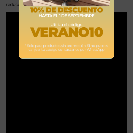
reducen la calidad de la tela.
10% DE DESCUENTO
HASTA EL 1 DE SEPTIEMBRE
Utiliza el código
VERANO10
* Solo para productos sin promoción. Si no puedes
canjear tu código contáctanos por WhatsApp