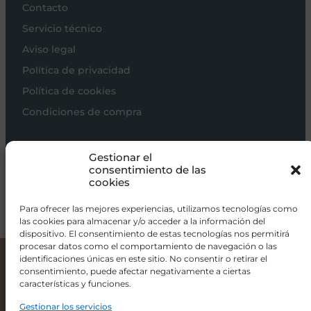
Contacto
Servicio técnico
Aviso legal
Política de privacidad
Política de cookies
Condiciones de compra
Carros de bebé
Gestionar el
Sillas de paseo
consentimiento de las
cookies
Sillas auto
Alimentación
Para ofrecer las mejores experiencias, utilizamos tecnologías como
las cookies para almacenar y/o acceder a la información del
Hogar
dispositivo. El consentimiento de estas tecnologías nos permitirá
procesar datos como el comportamiento de navegación o las
Viajar
identificaciones únicas en este sitio. No consentir o retirar el
consentimiento, puede afectar negativamente a ciertas
Mochila Porta Bebé Mini Algodón de BabyBJorn
100,00
€
-
200,00
€
características y funciones.
info@donacoletas.com
+34 91 626 62 75
Gestionar los servicios