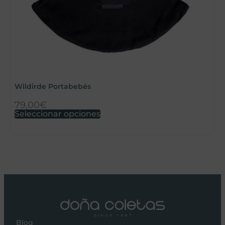
Wildirde Portabebés
W
79,00
€
8
Seleccionar opciones
S
Blog