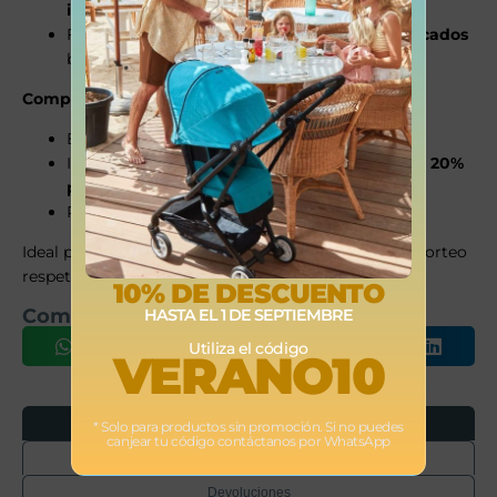
infantil.
Fabricado con
materiales reciclados y certificados
bajo estándares REACH.
Composición de materiales
Exterior:
100% poliéster reciclado
.
Interior:
40% algodón, 40% TENCEL™ lyocell, 20%
poliéster
.
Relleno: espuma de poliuretano.
Ideal para los primeros meses, este fular ofrece un porteo
respetuoso, práctico y lleno de ternura.
10% DE DESCUENTO
Comparte este producto
HASTA EL 1 DE SEPTIEMBRE
Utiliza el código
VERANO10
Opiniones
* Solo para productos sin promoción. Si no puedes
canjear tu código contáctanos por WhatsApp
Envíos
Devoluciones