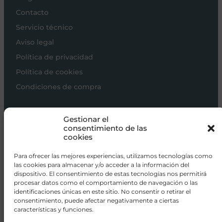
Contacto
Servicio técnico
Aviso legal
Política de privacidad
Política de cookies
Condiciones de compra
Carros de bebé
Gestionar el
Sillas de paseo
consentimiento de las
cookies
Sillas auto
Alimentación
Para ofrecer las mejores experiencias, utilizamos tecnologías como
las cookies para almacenar y/o acceder a la información del
Hogar
dispositivo. El consentimiento de estas tecnologías nos permitirá
procesar datos como el comportamiento de navegación o las
Viajar
identificaciones únicas en este sitio. No consentir o retirar el
consentimiento, puede afectar negativamente a ciertas
características y funciones.
info@donacoletas.com