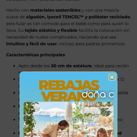
Hecho con
materiales sostenibles
y con una mezcla
suave de
algodón, lyocell TENCEL™ y poliéster reciclado
,
este fular es tan cómodo para el bebé como para quien lo
lleva. Su
tejido elástico y flexible
facilita la colocación sin
necesidad de nudos complicados, haciendo que sea
intuitivo y fácil de usar
, incluso para padres primerizos.
Características principales
Apto desde los
50 cm de estatura
, ideal para recién
nacidos.
Soporta un rango de peso de
3,2 kg a 11 kg
(0 a 12
REBAJAS
meses).
VERANO
Permite una
posición ergonómica segura
: espalda
en “C” y rodillas en “M”.
Fácil de usar
, incluso sin experiencia previa en
porteo.
Tela suave, elástica y transpirable
para máximo
confort.
Reconocido y aprobado por expertos en salud