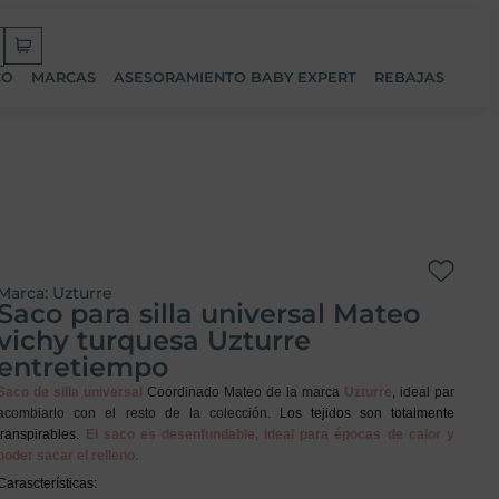
CO
MARCAS
ASESORAMIENTO BABY EXPERT
REBAJAS
Marca:
Uzturre
Saco para silla universal Mateo
vichy turquesa Uzturre
entretiempo
Saco de silla universal
Coordinado Mateo de la marca
Uzturre
,
ideal par
acombiarlo con el resto de la colección.
Los tejidos son totalmente
transpirables.
El saco es desenfundable, ideal para épocas de calor y
poder sacar el relleno.
Carascterísticas: