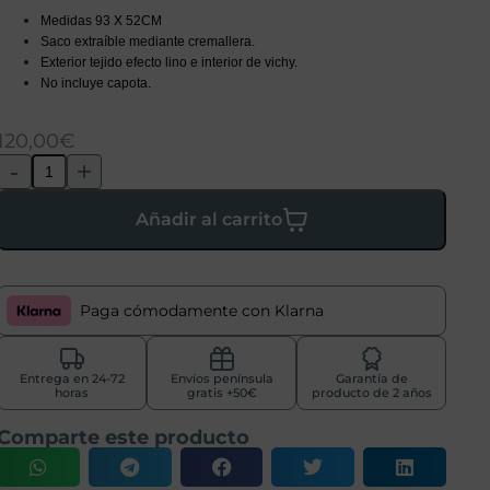
Medidas 93 X 52CM
Saco extraíble mediante cremallera.
Exterior tejido efecto lino e interior de vichy.
No incluye capota.
120,00
€
-
+
Añadir al carrito
Paga cómodamente con Klarna
Entrega en 24-72
Envíos península
Garantía de
horas
gratis +50€
producto de 2 años
Comparte este producto