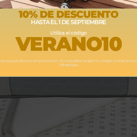
10% DE DESCUENTO
HASTA EL 1 DE SEPTIEMBRE
Utiliza el código
VERANO10
Solo para productos sin promoción. Si no puedes canjear tu código contáctanos 
WhatsApp