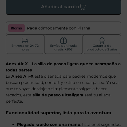
Añadir al carrito
Paga cómodamente con Klarna
Entrega en 24-72
Envíos península
Garantía de
horas
gratis +50€
producto de 2 años
Anex Air-X – La silla de paseo ligera que te acompaña a
todas partes
La
Anex Air-X
está diseñada para padres modernos que
buscan practicidad, confort y estilo en cada paseo. Ya sea
que te vayas de viaje o simplemente salgas a hacer
recados, esta
silla de paseo ultraligera
será tu aliada
perfecta.
Funcionalidad superior, lista para la aventura
Plegado rápido con una mano
: lista en 3 segundos.