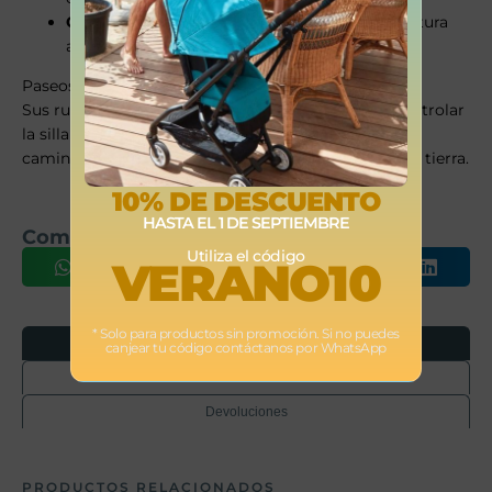
Capota extensible
: sombra completa y cobertura
adicional.
Paseos suaves en cualquier terreno
Sus ruedas grandes y maniobrables te permiten controlar
la silla con una sola mano y conquistar todo tipo de
caminos, desde senderos urbanos hasta caminos de tierra.
10% DE DESCUENTO
HASTA EL 1 DE SEPTIEMBRE
Comparte este producto
Utiliza el código
VERANO10
* Solo para productos sin promoción. Si no puedes
Opiniones
canjear tu código contáctanos por WhatsApp
Envíos
Devoluciones
PRODUCTOS RELACIONADOS