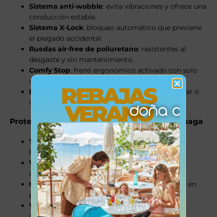
Sistema anti-wobble
: evita vibraciones y ofrece una
conducción estable.
Sistema X-Lock
: bloqueo automático que previene
el plegado accidental.
Ruedas air-free de poliuretano
: resistentes al
desgaste y sin mantenimiento.
Comfy Stop
: freno ergonómico activado con solo
un toque.
REBAJAS
Barrera de seguridad extraíble
: fácil de colocar o
quitar con una mano.
VERANO
Protección y comodidad, haga el clima que haga
Tejido impermeable
con protección
UV 50+
:
bloquea el 98% de los rayos solares.
Ventilación trasera Air Pocket
: ideal para días
calurosos.
Cremalleras reflectantes
: seguridad adicional en
paseos nocturnos.
Ventana Peekaboo
: mira a tu bebé mientras
caminas.