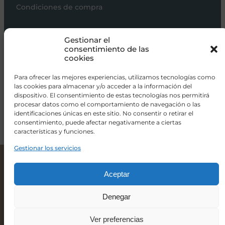
Condiciones de compra
Carros de bebé
Gestionar el
Sillas de paseo
consentimiento de las
cookies
Sillas auto
Alimentación
Para ofrecer las mejores experiencias, utilizamos tecnologías como
las cookies para almacenar y/o acceder a la información del
Hogar
dispositivo. El consentimiento de estas tecnologías nos permitirá
procesar datos como el comportamiento de navegación o las
Viajar
identificaciones únicas en este sitio. No consentir o retirar el
consentimiento, puede afectar negativamente a ciertas
características y funciones.
info@donacoletas.com
+34 91 626 62 75
Gestionar los servicios
Silla de paseo ANEX Air X Yellow
Accesorios para bebés en Las Rozas
369,00
€
Aceptar
Denegar
-
+
Ver preferencias