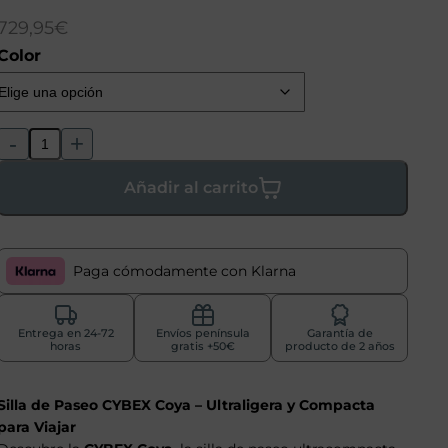
729,95
€
Color
-
+
Añadir al carrito
Paga cómodamente con Klarna
Entrega en 24-72
Envíos península
Garantía de
horas
gratis +50€
producto de 2 años
Silla de Paseo CYBEX Coya – Ultraligera y Compacta
para Viajar