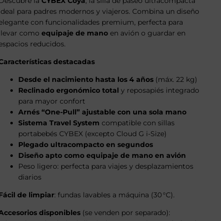
Descubre la
CYBEX Coya
, la silla de paseo ultracompacta
ideal para padres modernos y viajeros. Combina un diseño
elegante con funcionalidades premium, perfecta para
llevar como
equipaje de mano
en avión o guardar en
espacios reducidos.
Características destacadas
Desde el nacimiento hasta los 4 años
(máx. 22 kg)
Reclinado ergonómico total
y reposapiés integrado
para mayor confort
Arnés “One-Pull” ajustable con una sola mano
Sistema Travel System
compatible con sillas
portabebés CYBEX (excepto Cloud G i-Size)
Plegado ultracompacto en segundos
Diseño apto como equipaje de mano en avión
Peso ligero: perfecta para viajes y desplazamientos
diarios
Fácil de limpiar
: fundas lavables a máquina (30 °C).
Accesorios disponibles
(se venden por separado):