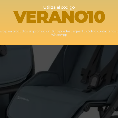
Utiliza el código
VERANO10
Solo para productos sin promoción. Si no puedes canjear tu código contáctanos 
WhatsApp