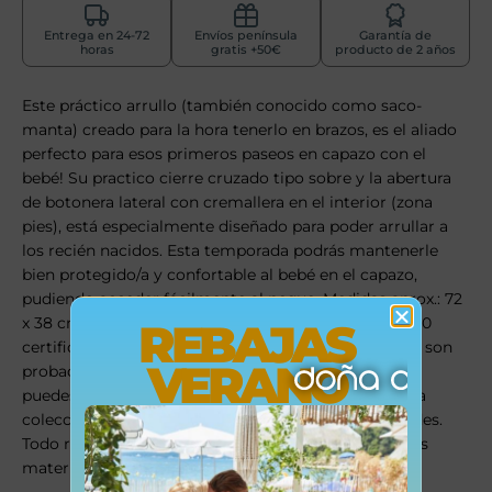
Entrega en 24-72
Envíos península
Garantía de
horas
gratis +50€
producto de 2 años
Este práctico arrullo (también conocido como saco-
manta) creado para la hora tenerlo en brazos, es el aliado
perfecto para esos primeros paseos en capazo con el
bebé! Su practico cierre cruzado tipo sobre y la abertura
de botonera lateral con cremallera en el interior (zona
pies), está especialmente diseñado para poder arrullar a
los recién nacidos. Esta temporada podrás mantenerle
bien protegido/a y confortable al bebé en el capazo,
pudiendo acceder fácilmente al peque. Medidas aprox.: 72
x 38 cm (alto x ancho doblado Oeko-Tex Standard 100
REBAJAS
certificada, lo que significa que todos los materiales son
VERANO
probados y libres de sustancias nocivas. Si te gusta
puedes encontrar otros interesantes accesorios de la
colección, en esta línea con las mismas altas calidades.
Todo realizado y diseñado en España con los mejores
materiales y los tejidos de la más alta calidad.