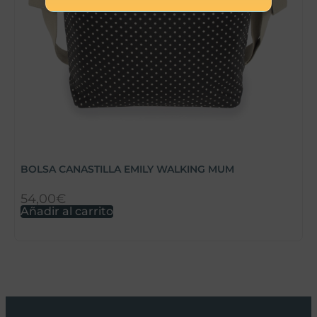
BOLSA CANASTILLA EMILY WALKING MUM
C
54,00
€
2
Añadir al carrito
A