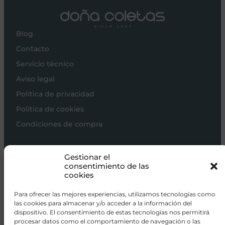
Blog
Contacto
Servicio técnico
Aviso legal
Política de privacidad
Política de cookies
Condiciones de compra
Carros de bebé
Gestionar el
Sillas de paseo
consentimiento de las
cookies
Sillas auto
Alimentación
Para ofrecer las mejores experiencias, utilizamos tecnologías como
las cookies para almacenar y/o acceder a la información del
Hogar
dispositivo. El consentimiento de estas tecnologías nos permitirá
procesar datos como el comportamiento de navegación o las
Viajar