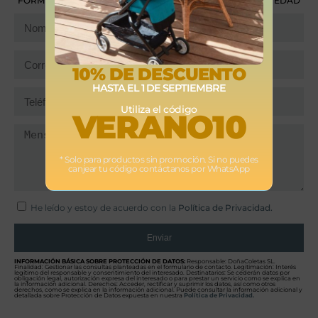
FORMULARIO Y TE RESPONDEREMOS EN LA MAYOR BREVEDAD
POSIBLE.
10% DE DESCUENTO
HASTA EL 1 DE SEPTIEMBRE
Utiliza el código
VERANO10
* Solo para productos sin promoción. Si no puedes
canjear tu código contáctanos por WhatsApp
He leído y estoy de acuerdo con la
Política de Privacidad.
Enviar
INFORMACIÓN BÁSICA SOBRE PROTECCIÓN DE DATOS:
Responsable: DoñaColetas SL.
Finalidad: Gestionar las consultas planteadas en el formulario de contacto. Legitimación: Interés
legítimo del responsable y consentimiento del interesado. Destinatarios: Se cederán datos por
obligación legal, autorización expresa del interesado o para prestar un servicio como se explica en
la información adicional. Derechos: Acceder, rectificar y suprimir los datos, así como otros
derechos, como se explica en la información adicional. Puede consultar la información adicional y
detallada sobre Protección de Datos expuesta en nuestra
Política de Privacidad.