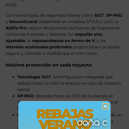
R129).
Con tecnologías de seguridad líderes como
SICT
,
XP-PAD
y
SecureGuard
(disponible en modelos STYLE y LUX), la
Kidfix Pro
reduce eficazmente las fuerzas de impacto en
colisiones frontales y laterales. Su
respaldo alto
ajustable
, el
reposacabezas en forma de V
, y los
laterales acolchados profundos
proporcionan un ajuste
seguro y cómodo a medida que el niño crece.
Máxima protección en cada trayecto
Tecnología SICT
: Amortiguación integrada que
reduce hasta un 40% la energía en caso de impacto
lateral.
XP-PAD
: Absorbe hasta un 30% de la energía en
impactos frontales, reduciendo la presión sobre el
REBAJAS
cuello y la cabeza.
SecureGuard
(en versiones STYLE y LUX): Añade un
VERANO
4.º punto de anclaje al cinturón para proteger la
zona abdominal.