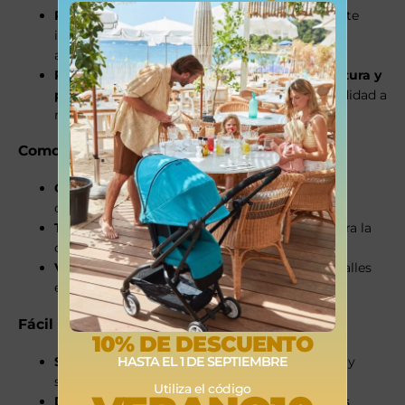
Respaldo alto y ajustable
: Proporciona soporte
integral desde la cabeza hasta las caderas,
asegurando una posición óptima del cinturón.
Reposacabezas ergonómico ajustable en altura y
profundidad
, para mayor protección y comodidad a
medida que el niño crece.
Comodidad y diseño funcional
Orificios de ventilación
para mayor frescura
durante los trayectos.
Tejido transpirable Style
: malla fina que mejora la
circulación del aire.
Versión LUX
: con tejidos de hilo reciclado, detalles
en polipiel y acabado 3D en forma de estrella.
Fácil instalación y transporte
10% DE DESCUENTO
Sistema ISOFIX
: garantiza una fijación segura y
HASTA EL 1 DE SEPTIEMBRE
sencilla al vehículo.
Utiliza el código
Diseño ligero
: ideal para mover entre distintos