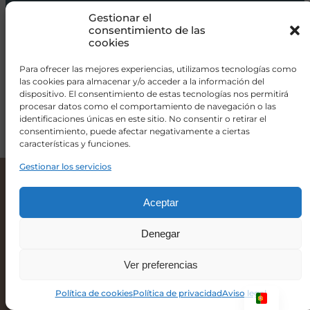
Carros de bebé
Gestionar el
Sillas de paseo
consentimiento de las
cookies
Sillas auto
Alimentación
Para ofrecer las mejores experiencias, utilizamos tecnologías como
las cookies para almacenar y/o acceder a la información del
Hogar
dispositivo. El consentimiento de estas tecnologías nos permitirá
procesar datos como el comportamiento de navegación o las
Viajar
identificaciones únicas en este sitio. No consentir o retirar el
consentimiento, puede afectar negativamente a ciertas
características y funciones.
info@donacoletas.com
+34 91 626 62 75
Gestionar los servicios
Britax Römer Kidfix Pro Silla de Coche para Bebé Mineral Grey
249,00
€
Accesorios para bebés en Las Rozas
Aceptar
Denegar
-
+
Ver preferencias
Añadir al carrito
Política de cookies
Política de privacidad
Aviso legal
© 2026 Doña Coletas
Hecho con ♥ por
Tinklo