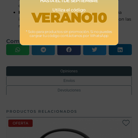
HASTA EL 1 DE SEPTIEMBRE
coches sin esfuerzo.
Utiliza el código
VERANO10
Homologada según normativa i-Size
: para una
instalación universal más segura y conforme con las
regulaciones más recientes.
* Solo para productos sin promoción. Si no puedes
canjear tu código contáctanos por WhatsApp
Comparte este producto
Opiniones
Envíos
Devoluciones
PRODUCTOS RELACIONADOS
OFERTA