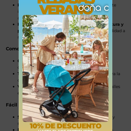
VERANO
Respaldo alto y ajustable
: Proporciona soporte
integral desde la cabeza hasta las caderas,
asegurando una posición óptima del cinturón.
Reposacabezas ergonómico ajustable en altura y
profundidad
, para mayor protección y comodidad a
medida que el niño crece.
Comodidad y diseño funcional
Orificios de ventilación
para mayor frescura
durante los trayectos.
Tejido transpirable Style
: malla fina que mejora la
circulación del aire.
Versión LUX
: con tejidos de hilo reciclado, detalles
en polipiel y acabado 3D en forma de estrella.
Fácil instalación y transporte
Sistema ISOFIX
: garantiza una fijación segura y
sencilla al vehículo.
10% DE DESCUENTO
Diseño ligero
: ideal para mover entre distintos