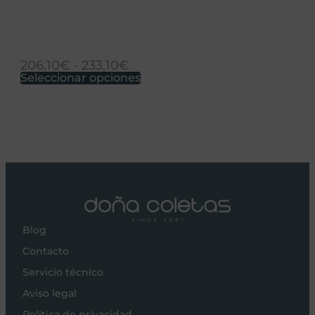
S
206,10
€
-
233,10
€
5
Seleccionar opciones
S
Blog
Contacto
Servicio técnico
Aviso legal
Política de privacidad