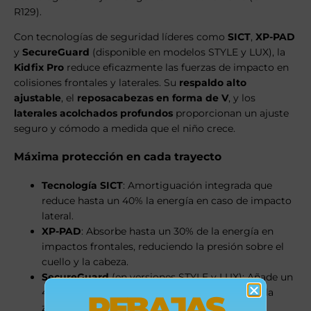
R129).
Con tecnologías de seguridad líderes como
SICT
,
XP-PAD
y
SecureGuard
(disponible en modelos STYLE y LUX), la
Kidfix Pro
reduce eficazmente las fuerzas de impacto en
colisiones frontales y laterales. Su
respaldo alto
ajustable
, el
reposacabezas en forma de V
, y los
laterales acolchados profundos
proporcionan un ajuste
seguro y cómodo a medida que el niño crece.
Máxima protección en cada trayecto
Tecnología SICT
: Amortiguación integrada que
reduce hasta un 40% la energía en caso de impacto
lateral.
XP-PAD
: Absorbe hasta un 30% de la energía en
impactos frontales, reduciendo la presión sobre el
cuello y la cabeza.
SecureGuard
(en versiones STYLE y LUX): Añade un
4.º punto de anclaje al cinturón para proteger la
REBAJAS
zona abdominal.