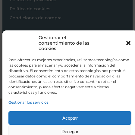
Política de cookies
Condiciones de compra
Carros de bebé
Gestionar el
Sillas de paseo
consentimiento de las
cookies
Sillas auto
Alimentación
Para ofrecer las mejores experiencias, utilizamos tecnologías como
las cookies para almacenar y/o acceder a la información del
Hogar
dispositivo. El consentimiento de estas tecnologías nos permitirá
procesar datos como el comportamiento de navegación o las
Viajar
identificaciones únicas en este sitio. No consentir o retirar el
consentimiento, puede afectar negativamente a ciertas
características y funciones.
info@donacoletas.com
+34 91 626 62 75
Gestionar los servicios
Britax Römer Kidfix Pro Silla de Coche para Bebé Teak
249,00
€
Accesorios para bebés en Las Rozas
Aceptar
Denegar
-