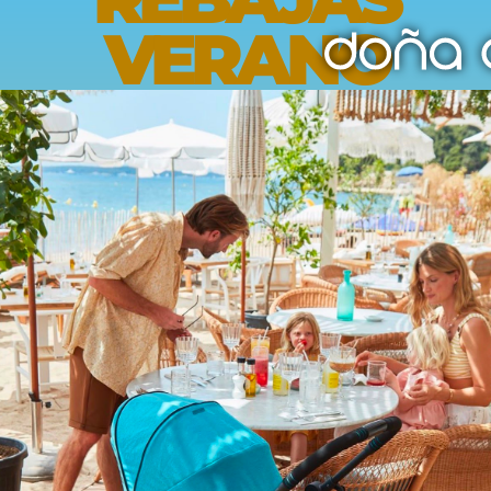
VERANO
Opiniones
Envíos
Devoluciones
este producto pueden hacer una valoración.