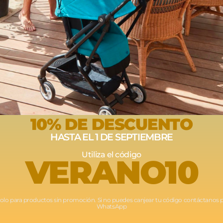
10% DE DESCUENTO
HASTA EL 1 DE SEPTIEMBRE
Utiliza el código
VERANO10
Solo para productos sin promoción. Si no puedes canjear tu código contáctanos 
WhatsApp