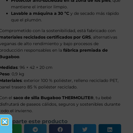
Protector anti-suciedad en la zona de los pies
, que
mantiene el interior limpio.
Lavable a máquina a 30 ºC
y de secado más rápido
que el plumón.
Comprometido con la sostenibilidad, está fabricado con
materiales reciclados certificados por GRS
, alternativas
veganas de alto rendimiento y bajo procesos de
producción responsables en la
fábrica premiada de
Bugaboo
.
Medidas
: 96 × 42 × 20 cm
Peso
: 0,9 kg
Materiales
: exterior 100 % poliéster, relleno reciclado PET,
panel trasero 85 % poliéster reciclado.
Con el
saco de silla Bugaboo THERMOLITE®
, tu bebé
disfrutará de paseos cálidos, seguros y sostenibles durante
todo el invierno.
Comparte este producto