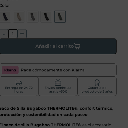
Color
-
+
Añadir al carrito
Paga cómodamente con Klarna
Entrega en 24-72
Envíos península
Garantía de
horas
gratis +50€
producto de 2 años
Saco de Silla Bugaboo THERMOLITE®: confort térmico,
protección y sostenibilidad en cada paseo
El
saco de silla Bugaboo THERMOLITE®
es el accesorio