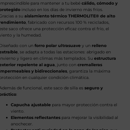
imprescindible para mantener a tu bebé
cálido, cómodo y
protegido
incluso en los días de invierno más fríos.
Gracias a su
aislamiento térmico THERMOLITE® de alto
rendimiento
, fabricado con recursos 100 % reciclados,
este saco ofrece una protección eficaz contra el frío, el
viento y la humedad.
Diseñado con un
forro polar ultrasuave
y un
relleno
extraíble
, se adapta a todas las estaciones: abrigado en
invierno y ligero en climas más templados. Su
estructura
exterior repelente al agua
, junto con
cremalleras
impermeables y bidireccionales
, garantiza la máxima
protección en cualquier condición climática.
Además de funcional, este saco de silla es
seguro y
práctico
:
Capucha ajustable
para mayor protección contra el
viento.
Elementos reflectantes
para mejorar la visibilidad al
anochecer.