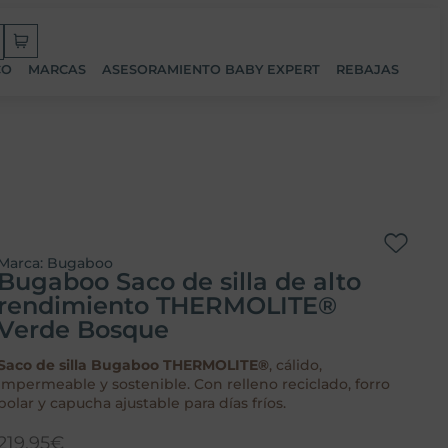
CO
MARCAS
ASESORAMIENTO BABY EXPERT
REBAJAS
Marca:
Bugaboo
Bugaboo Saco de silla de alto
rendimiento THERMOLITE®
Verde Bosque
Saco de silla Bugaboo THERMOLITE®
, cálido,
impermeable y sostenible. Con relleno reciclado, forro
polar y capucha ajustable para días fríos.
219,95
€