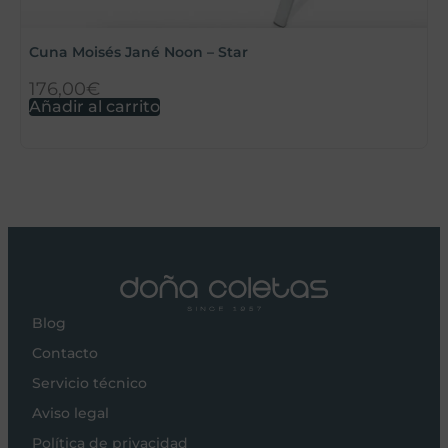
Cuna Moisés Jané Noon – Star
176,00
€
3
Añadir al carrito
A
Blog
Contacto
Servicio técnico
Aviso legal
Política de privacidad