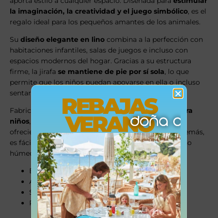
aporta estilo a cualquier espacio. Diseñada para
estimular
la imaginación, la creatividad y el juego simbólico
, es el
regalo ideal para los pequeños amantes de los animales.
Su
diseño elegante en lino
combina a la perfección con
habitaciones infantiles, salas de juegos e incluso con
espacios modernos del hogar. Gracias a su estructura
firme, la jirafa
se mantiene de pie por sí sola
, lo que
permite que los niños puedan apoyarse en ella o incluso
sentarse de forma segura.
REBAJAS
Fabricada con
materiales resistentes y seguros para
VERANO
niños
, cumple con las
normas de seguridad EN71
,
ofreciendo confianza y tranquilidad a los padres. Además,
es fácil de mantener: basta con limpiarla con un paño
húmedo y secar inmediatamente.
Estimula la creatividad y el juego de roles
Aporta estilo a la decoración infantil
Segura y duradera, conforme a EN71
Regalo perfecto para pequeños aventureros