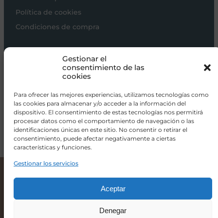
Política de cookies
Condiciones de compra
Carros de bebé
Gestionar el
Sillas de paseo
consentimiento de las
cookies
Sillas auto
Alimentación
Para ofrecer las mejores experiencias, utilizamos tecnologías como
las cookies para almacenar y/o acceder a la información del
Hogar
dispositivo. El consentimiento de estas tecnologías nos permitirá
procesar datos como el comportamiento de navegación o las
Viajar
identificaciones únicas en este sitio. No consentir o retirar el
consentimiento, puede afectar negativamente a ciertas
características y funciones.
info@donacoletas.com
+34 91 626 62 75
Gestionar los servicios
Childhome Jirafa de Pie Gris
139,00
€
Accesorios para bebés en Las Rozas
Aceptar
Denegar
-