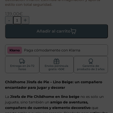
estilo con total seguridad.
139,00
€
-
+
Añadir al carrito
Paga cómodamente con Klarna
Entrega en 24-72
Envíos península
Garantía de
horas
gratis +50€
producto de 2 años
Childhome Jirafa de Pie – Lino Beige: un compañero
encantador para jugar y decorar
La
Jirafa de Pie Childhome en lino beige
no es solo un
juguete, sino también un
amigo de aventuras,
compañero de cuentos y elemento decorativo
que