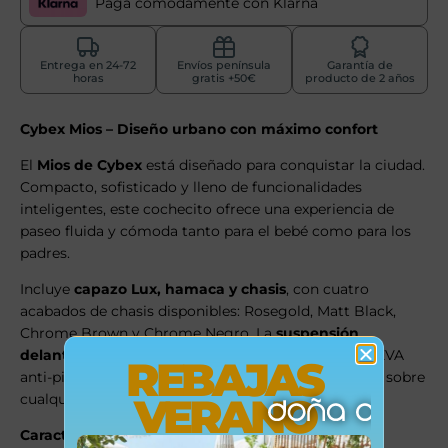
Paga cómodamente con Klarna
Entrega en 24-72
Envíos península
Garantía de
horas
gratis +50€
producto de 2 años
Cybex Mios – Diseño urbano con máximo confort
El
Mios de Cybex
está diseñado para conquistar la ciudad.
Compacto, sofisticado y lleno de funcionalidades
inteligentes, este cochecito ofrece una experiencia de
paseo fluida y cómoda tanto para el bebé como para los
padres.
Incluye
capazo Lux, hamaca y chasis
, con cuatro
acabados de chasis disponibles: Rosegold, Matt Black,
Chrome Brown y Chrome Negro. La
suspensión
delantera y trasera
, junto con las ruedas de goma EVA
REBAJAS
anti-pinchazo, garantiza una marcha suave y segura sobre
VERANO
cualquier superficie.
Características destacadas: