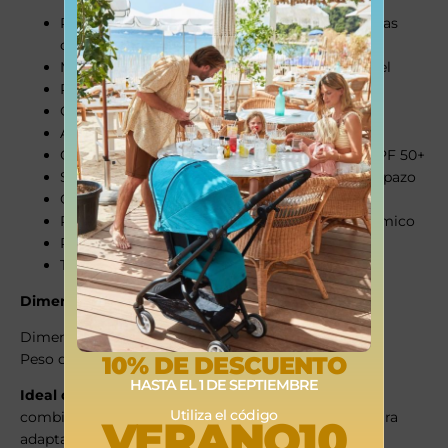
Ruedas con suspensión integral y bloqueo en las
delanteras
Manillar ajustable en altura con acabado en piel
Plegado ultracompacto con una sola mano
Chasis de aluminio ligero y resistente
Asiento reversible y reclinable
Capota XXL extensible con protección solar UPF 50+
Sistema Click-on para acoplar fácilmente el capazo
Cesta portaobjetos de gran capacidad
Respaldo de malla transpirable + cojín ergonómico
Reposapiés ajustable y barra frontal acolchada
Tejidos lavables a máquina (30º)
Dimensiones y peso:
Dimensiones plegado: 65 x 50 x 29 cm
Peso del chasis: 8 kg
10% DE DESCUENTO
HASTA EL 1 DE SEPTIEMBRE
Ideal desde el nacimiento hasta los 22 kg
, el Mios
Utiliza el código
combina estilo, funcionalidad y diseño compacto para
VERANO10
adaptarse a la vida urbana sin renunciar al confort.