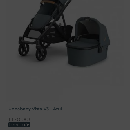
C
Uppababy Vista V3 – Azul
1.170,00
€
8
Leer más
S