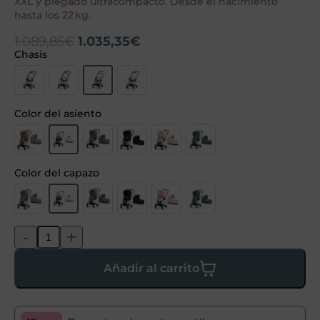
XXL y plegado ultracompacto. Desde el nacimiento
hasta los 22 kg.
1.089,85
€
1.035,35
€
Chasis
Color del asiento
Color del capazo
-
+
Añadir al carrito